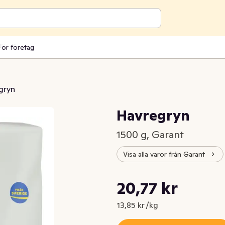
För företag
gryn
Havregryn
1500 g, Garant
Visa alla varor från Garant
Styckpris: 13,85 kr /kg
20,77 kr
Nuvarande pris är: 20,77 kr
13,85 kr /kg