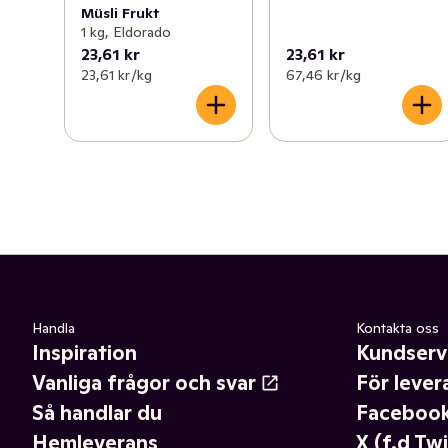
Müsli Frukt
1 kg, Eldorado
23,61 kr
23,61 kr
23,61 kr /kg
67,46 kr /kg
Handla
Kontakta oss
Inspiration
Kundserv
Vanliga frågor och svar
För lever
Så handlar du
Faceboo
Hemleverans
X (f.d Twi