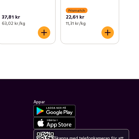
Prismatch
37,81 kr
22,61 kr
63,02 kr /kg
11,31 kr /kg
Appar
Skanna med telefonkameran för att