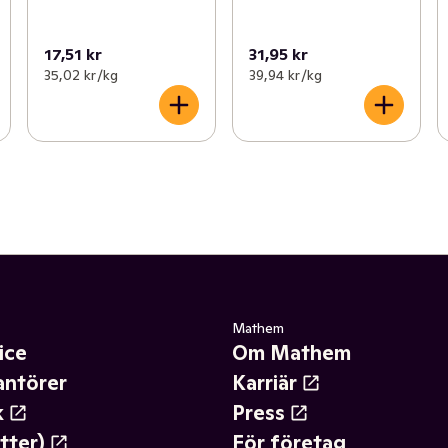
17,51 kr
31,95 kr
35,02 kr /kg
39,94 kr /kg
Mathem
ice
Om Mathem
antörer
Karriär
k
Press
tter)
För företag