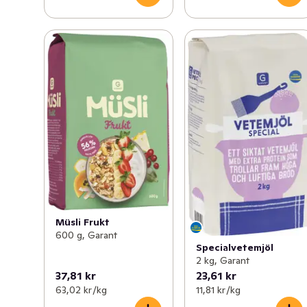
Müsli Frukt
600 g, Garant
Specialvetemjöl
2 kg, Garant
37,81 kr
23,61 kr
63,02 kr /kg
11,81 kr /kg