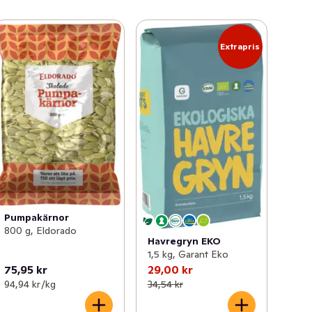
Extrapris
Pumpakärnor
800 g, Eldorado
Havregryn EKO
1,5 kg, Garant Eko
75,95 kr
29,00 kr
94,94 kr /kg
34,54 kr