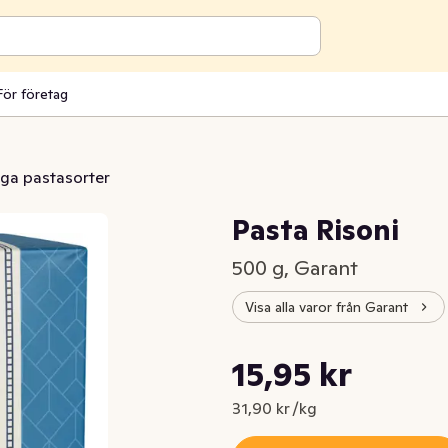
För företag
iga pastasorter
Pasta Risoni
500 g, Garant
Visa alla varor från Garant
Styckpris: 31,90 kr /kg
15,95 kr
Nuvarande pris är: 15,95 kr
31,90 kr /kg