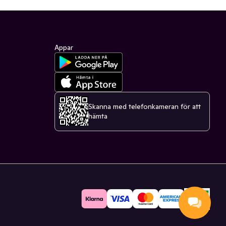
Appar
Skanna med telefonkameran för att
hämta