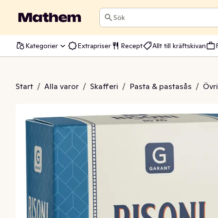
Sök
Kategorier
Extrapriser
Recept
Allt till kräftskivan
asta Risoni
Start
/
Alla varor
/
Skafferi
/
Pasta & pastasås
/
Övr