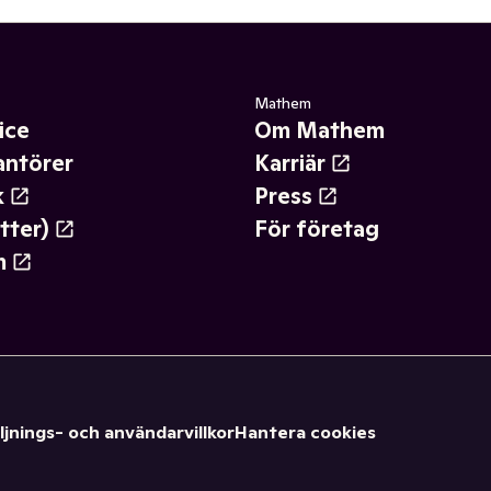
Mathem
ice
Om Mathem
antörer
Karriär
k
Press
tter)
För företag
m
ljnings- och användarvillkor
Hantera cookies