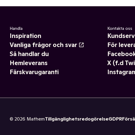
Handla
Kontakta oss
Inspiration
Kundserv
Vanliga frågor och svar
För lever
Så handlar du
Faceboo
Hemleverans
X (f.d Twi
Färskvarugaranti
Instagra
©
2026
Mathem
Tillgänglighetsredogörelse
GDPR
Försä