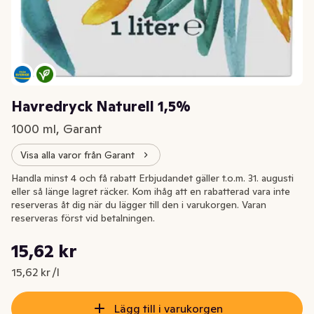
Havredryck Naturell 1,5%
1000 ml, Garant
Visa alla varor från Garant
Handla minst 4 och få rabatt Erbjudandet gäller t.o.m. 31. augusti
eller så länge lagret räcker. Kom ihåg att en rabatterad vara inte
reserveras åt dig när du lägger till den i varukorgen. Varan
reserveras först vid betalningen.
Styckpris: 15,62 kr /l
15,62 kr
Nuvarande pris är: 15,62 kr
15,62 kr /l
Lägg till i varukorgen