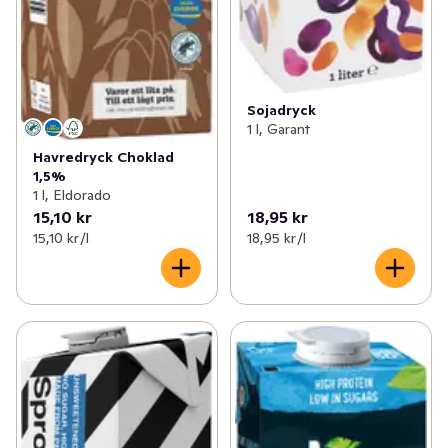
Sojadryck
1 l, Garant
Havredryck Choklad
1,5%
1 l, Eldorado
15,10 kr
18,95 kr
15,10 kr /l
18,95 kr /l