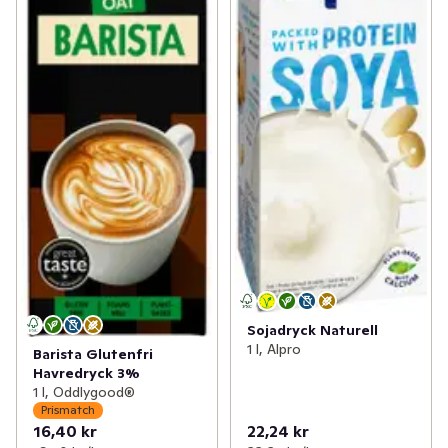
Sojadryck Naturell
1 l, Alpro
Barista Glutenfri
Havredryck 3%
1 l, Oddlygood®
Prismatch
16,40 kr
22,24 kr