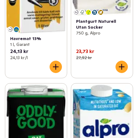
Plantgurt Naturell
Utan Socker
750 g, Alpro
Havremat 13%
1 l, Garant
24,13 kr
23,73 kr
24,13 kr /l
27,92 kr