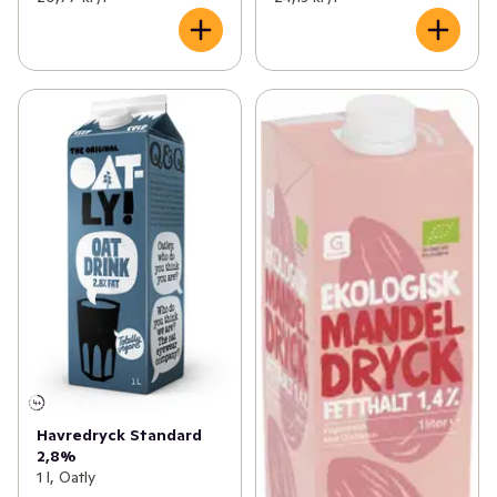
Havredryck Standard
2,8%
1 l, Oatly