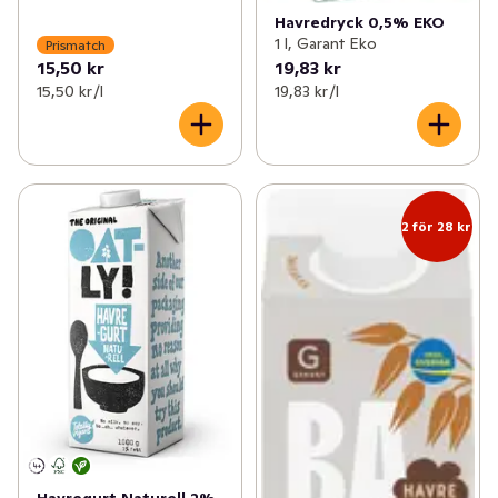
Havredryck 0,5% EKO
1 l, Garant Eko
Prismatch
15,50 kr
19,83 kr
15,50 kr /l
19,83 kr /l
2 för 28 kr
Havregurt Naturell 2%