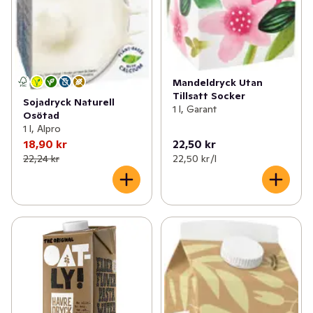
Mandeldryck Utan
Tillsatt Socker
Sojadryck Naturell
1 l, Garant
Osötad
1 l, Alpro
18,90 kr
22,50 kr
22,24 kr
22,50 kr /l