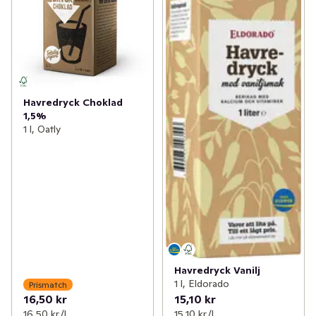
Havredryck Choklad
1,5%
1 l, Oatly
Havredryck Vanilj
1 l, Eldorado
Prismatch
16,50 kr
15,10 kr
16,50 kr /l
15,10 kr /l