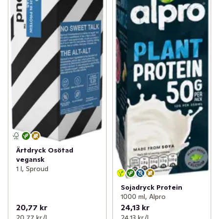
Ärtdryck Osötad
vegansk
1 l, Sproud
Sojadryck Protein
1000 ml, Alpro
20,77 kr
24,13 kr
20,77 kr /l
24,13 kr /l