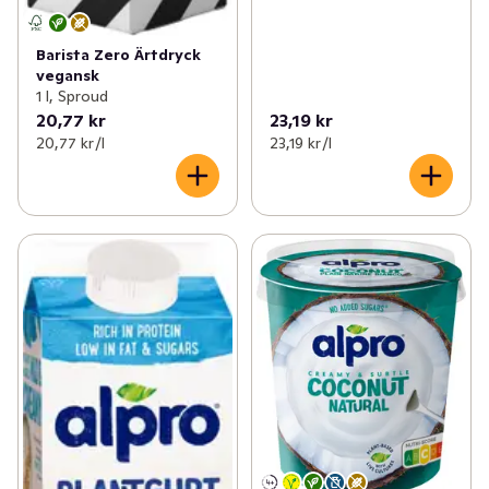
Barista Zero Ärtdryck
vegansk
1 l, Sproud
20,77 kr
23,19 kr
20,77 kr /l
23,19 kr /l