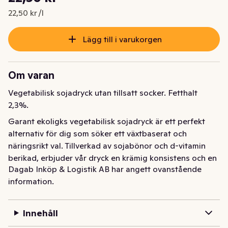
Nuvarande pris är: 22,50 kr
22,50 kr /l
Lägg till i varukorgen
Om varan
Vegetabilisk sojadryck utan tillsatt socker. Fetthalt 
2,3%.
Garant ekoligks vegetabilisk sojadryck är ett perfekt 
alternativ för dig som söker ett växtbaserat och 
näringsrikt val. Tillverkad av sojabönor och d-vitamin 
berikad, erbjuder vår dryck en krämig konsistens och en 
Dagab Inköp & Logistik AB har angett ovanstående
mild, naturlig smak som passar perfekt till 
information.
frukostflingor, smoothies eller bara som den är.
Innehåll