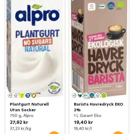
Plantgurt Naturell
Barista Havredryck EKO
Utan Socker
2%
750 g, Alpro
1 l, Garant Eko
27,92 kr
19,40 kr
37,23 kr /kg
19,40 kr /l