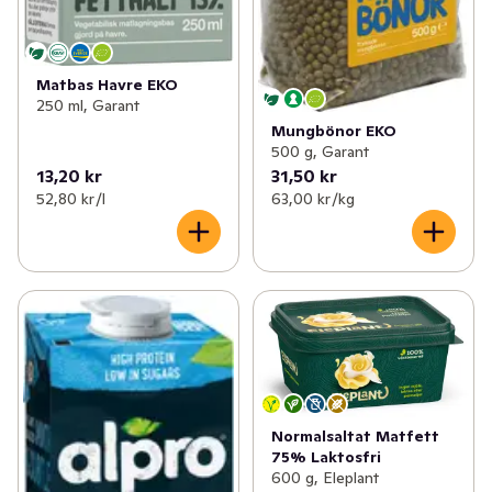
Matbas Havre EKO
250 ml, Garant
Mungbönor EKO
500 g, Garant
13,20 kr
31,50 kr
52,80 kr /l
63,00 kr /kg
Normalsaltat Matfett
75% Laktosfri
600 g, Eleplant