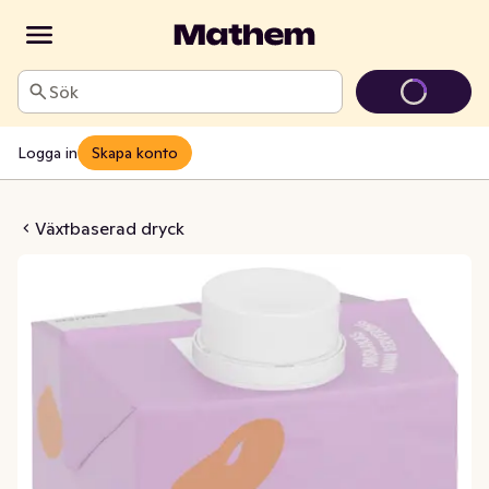
Sök
Logga in
Skapa konto
KO Utan Tillsatt Socker
Växtbaserad dryck