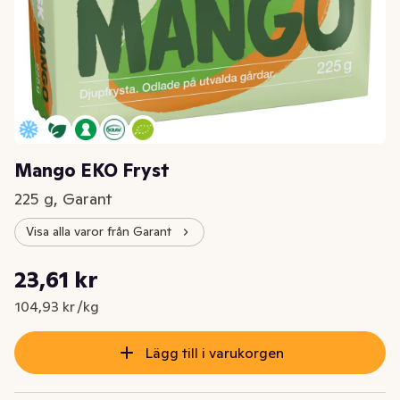
Mango EKO Fryst
225 g, Garant
Visa alla varor från Garant
Styckpris: 104,93 kr /kg
23,61 kr
Nuvarande pris är: 23,61 kr
104,93 kr /kg
Lägg till i varukorgen