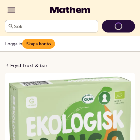
Sök
Logga in
Skapa konto
o EKO Fryst
Fryst frukt & bär