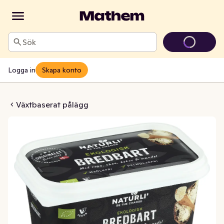
Sök
Logga in
Skapa konto
Bredbart EKO
Växtbaserat pålägg