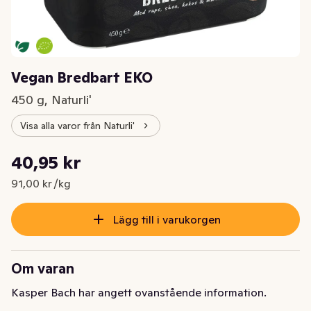
Vegan Bredbart EKO
450 g, Naturli'
Visa alla varor från Naturli'
Styckpris: 91,00 kr /kg
40,95 kr
Nuvarande pris är: 40,95 kr
91,00 kr /kg
Lägg till i varukorgen
Om varan
Kasper Bach har angett ovanstående information.