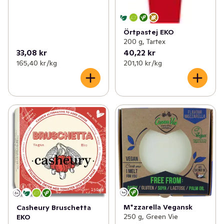
Örtpastej EKO
200 g, Tartex
33,08 kr
40,22 kr
165,40 kr /kg
201,10 kr /kg
M*zzarella Vegansk
Casheury Bruschetta
250 g, Green Vie
EKO