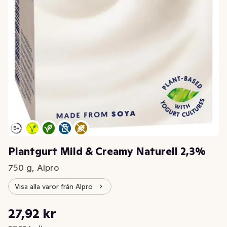
Plantgurt Mild & Creamy Naturell 2,3%
750 g, Alpro
Visa alla varor från Alpro
Styckpris: 37,23 kr /kg
27,92 kr
Nuvarande pris är: 27,92 kr