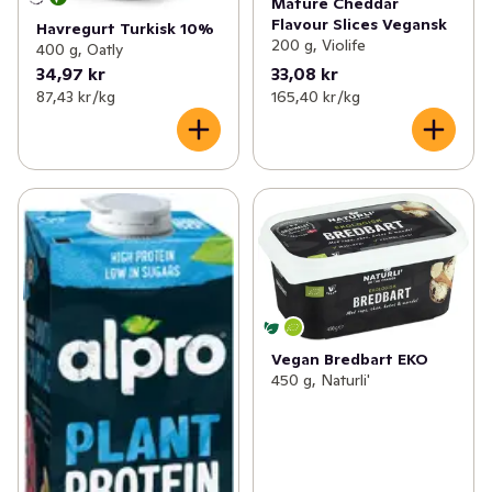
Mature Cheddar
Flavour Slices Vegansk
Havregurt Turkisk 10%
200 g, Violife
400 g, Oatly
34,97 kr
33,08 kr
87,43 kr /kg
165,40 kr /kg
Vegan Bredbart EKO
450 g, Naturli'