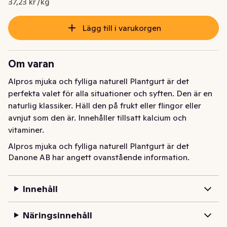
37,23 kr /kg
Lägg till i varukorgen
Om varan
Alpros mjuka och fylliga naturell Plantgurt är det 
perfekta valet för alla situationer och syften. Den är en 
naturlig klassiker. Häll den på frukt eller flingor eller 
avnjut som den är. Innehåller tillsatt kalcium och 
vitaminer.
Alpros mjuka och fylliga naturell Plantgurt är det 
Danone AB har angett ovanstående information.
perfekta valet för alla situationer och syften. Den är en 
naturlig klassiker. Häll den på frukt eller flingor eller 
avnjut som den är. Innehåller tillsatt kalcium och 
Innehåll
vitaminer.
Näringsinnehåll