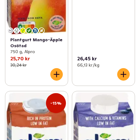
Plantgurt Mango-Äpple
Osötad
750 g, Alpro
25,70 kr
26,45 kr
30,24 kr
66,13 kr /kg
-15%