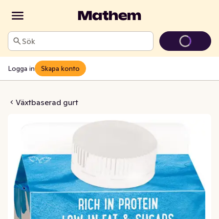
Sök
Logga in
Skapa konto
& Creamy Naturell 2,3%
Växtbaserad gurt