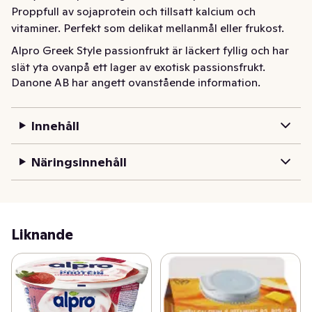
Proppfull av sojaprotein och tillsatt kalcium och 
vitaminer. Perfekt som delikat mellanmål eller frukost.
Alpro Greek Style passionfrukt är läckert fyllig och har 
slät yta ovanpå ett lager av exotisk passionsfrukt. 
Danone AB har angett ovanstående information.
Proppfull av sojaprotein och tillsatt kalcium och 
vitaminer. Perfekt som delikat mellanmål eller frukost.
Innehåll
Näringsinnehåll
Liknande