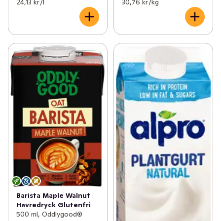
24,13 kr /l
30,76 kr /kg
Barista Maple Walnut
Havredryck Glutenfri
500 ml, Oddlygood®