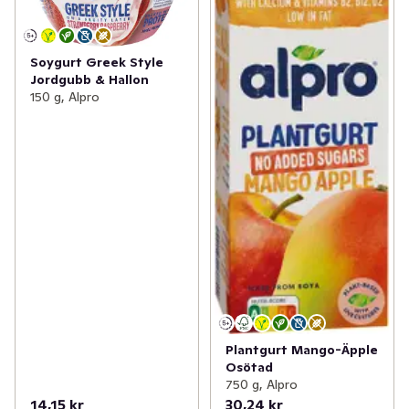
Soygurt Greek Style
Jordgubb & Hallon
150 g, Alpro
Plantgurt Mango-Äpple
Osötad
750 g, Alpro
14,15 kr
30,24 kr