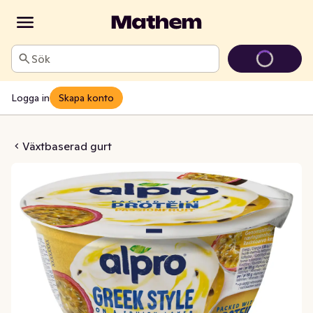
Sök
Logga in
Skapa konto
 Style Passionsfrukt
Växtbaserad gurt