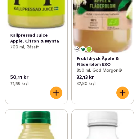
Kallpressad Juice
Äpple, Citron & Mynta
700 ml, Råsaft
Fruktdryck Äpple &
Fläderblom EKO
850 ml, God Morgon®
50,11 kr
32,13 kr
71,59 kr /l
37,80 kr /l