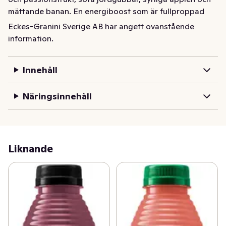
mättande banan. En energiboost som är fullproppad 
med massor av härligheter som gör gott för huden och 
Eckes-Granini Sverige AB har angett ovanstående
immunförsvaret och bidrar till att minska trötthet och 
information.
utmattning.
Innehåll
Näringsinnehåll
Liknande