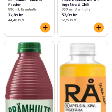
Passion
Ingefära & Chili
850 ml, Brämhults
850 ml, Brämhults
37,81 kr
52,01 kr
44,48 kr /l
61,19 kr /l