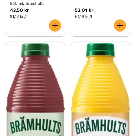
850 ml, Brämhults
43,50 kr
52,01 kr
51,18 kr /l
61,19 kr /l