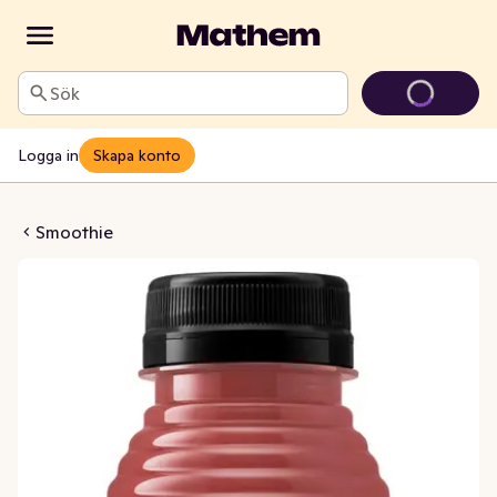
Sök
Logga in
Skapa konto
ordgubbe, Banan, Äpple & Acerola
Smoothie