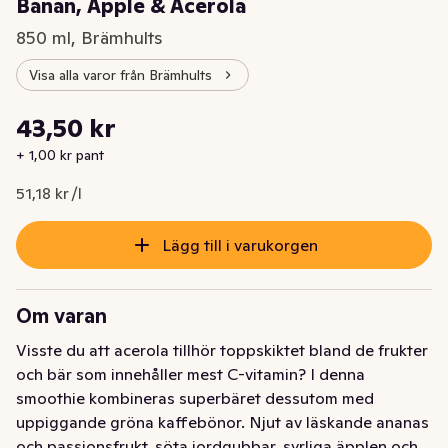
Banan, Äpple & Acerola
850 ml, Brämhults
Visa alla varor från Brämhults
Styckpris: 51,18 kr /l
43,50 kr
Nuvarande pris är: 43,50 kr
+ 1,00 kr pant
51,18 kr /l
Lägg till i varukorgen
Om varan
Visste du att acerola tillhör toppskiktet bland de frukter 
och bär som innehåller mest C-vitamin? I denna 
smoothie kombineras superbäret dessutom med 
uppiggande gröna kaffebönor. Njut av läskande ananas 
och passionsfrukt, söta jordgubbar, syrliga äpplen och 