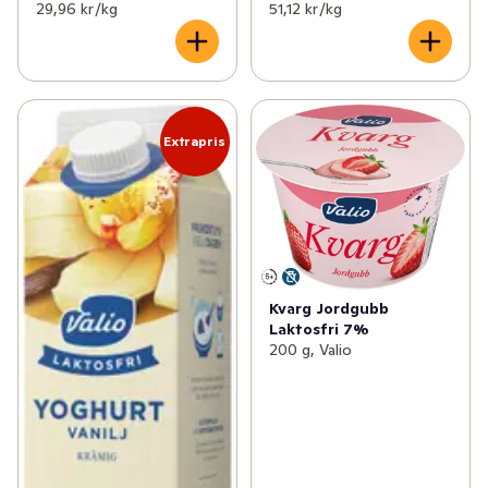
29,96 kr /kg
51,12 kr /kg
Extrapris
Kvarg Jordgubb
Laktosfri 7%
200 g, Valio