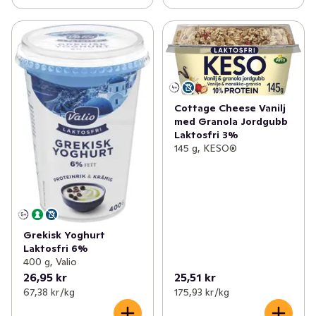
Cottage Cheese Vanilj
med Granola Jordgubb
Laktosfri 3%
145 g, KESO®
Grekisk Yoghurt
Laktosfri 6%
400 g, Valio
26,95 kr
25,51 kr
67,38 kr /kg
175,93 kr /kg