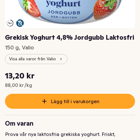
Grekisk Yoghurt 4,8% Jordgubb Laktosfri
150 g, Valio
Visa alla varor från Valio
Styckpris: 88,00 kr /kg
13,20 kr
Nuvarande pris är: 13,20 kr
88,00 kr /kg
Lägg till i varukorgen
Om varan
Prova vår nya laktosfria grekiska yoghurt. Friskt, 