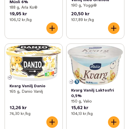
Müsli 6%
190 g, Yoggi®
188 g, Arla Ko®
19,95 kr
20,50 kr
106,12 kr /kg
107,89 kr /kg
Kvarg Vanilj Danio
Kvarg Vanilj Laktosfri
165 g, Danio Vanilj
0,5%
150 g, Valio
12,26 kr
15,62 kr
74,30 kr /kg
104,13 kr /kg