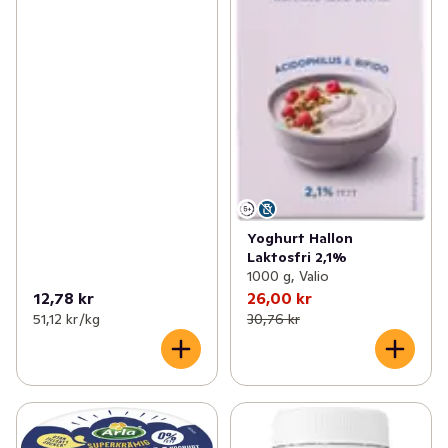
Yoghurt Hallon
Laktosfri 2,1%
1000 g, Valio
12,78 kr
26,00 kr
51,12 kr /kg
30,76 kr