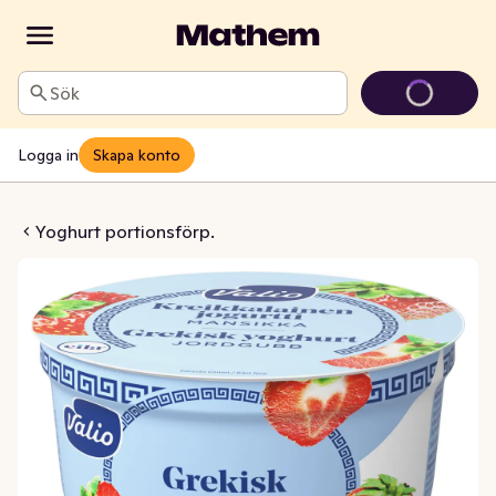
Sök
Logga in
Skapa konto
4,8% Jordgubb Laktosfri
Yoghurt portionsförp.