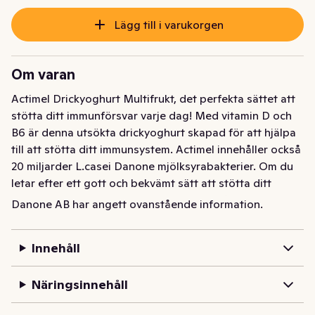
Lägg till i varukorgen
Om varan
Actimel Drickyoghurt Multifrukt, det perfekta sättet att 
stötta ditt immunförsvar varje dag! Med vitamin D och 
B6 är denna utsökta drickyoghurt skapad för att hjälpa 
till att stötta ditt immunsystem. Actimel innehåller också 
20 miljarder L.casei Danone mjölksyrabakterier. Om du 
letar efter ett gott och bekvämt sätt att stötta ditt 
immunsystem och ett hälsosamt mellanmål, prova 
Danone AB har angett ovanstående information.
Actimel idag! Vi rekommenderar en flaska om dagen. 
Vitamin D och B6 bidrar till immunsystemets normala 
Innehåll
funktion. En varierad och balanserad kost samt en 
hälsosam livsstil rekommenderas för god hälsa.
Näringsinnehåll
Actimel Drickyoghurt Multifrukt, det perfekta sättet att 
stötta ditt immunförsvar varje dag! Med vitamin D och 