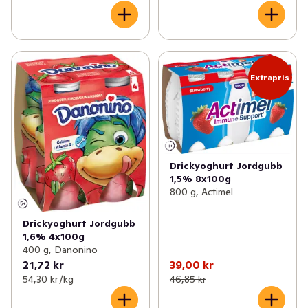
Extrapris
Drickyoghurt Jordgubb
1,5% 8x100g
800 g, Actimel
Drickyoghurt Jordgubb
1,6% 4x100g
400 g, Danonino
21,72 kr
39,00 kr
54,30 kr /kg
46,85 kr