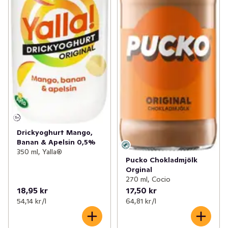
Drickyoghurt Mango,
Banan & Apelsin 0,5%
350 ml, Yalla®
Pucko Chokladmjölk
Orginal
270 ml, Cocio
18,95 kr
17,50 kr
54,14 kr /l
64,81 kr /l