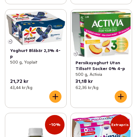
Yoghurt Blåbär 2,3% 4-
p
500 g, Yoplait
Persikayoghurt Utan
Tillsatt Socker 0% 4-p
500 g, Activia
21,72 kr
31,18 kr
43,44 kr /kg
62,36 kr /kg
-10%
Extrapris