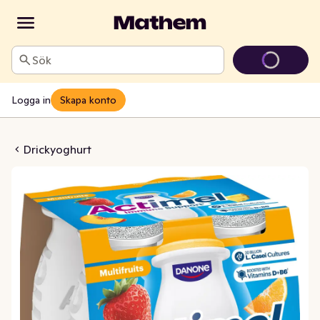
Sök
Logga in
Skapa konto
ultifrukt 1,5% 4x100g
Drickyoghurt