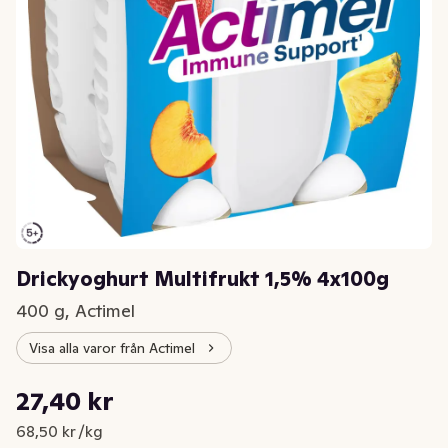
Drickyoghurt Multifrukt 1,5% 4x100g
400 g, Actimel
Visa alla varor från Actimel
Styckpris: 68,50 kr /kg
27,40 kr
Nuvarande pris är: 27,40 kr
68,50 kr /kg