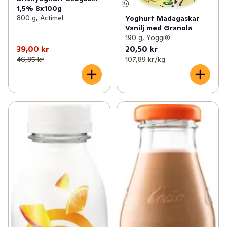
1,5% 8x100g
800 g, Actimel
Yoghurt Madagaskar
Vanilj med Granola
190 g, Yoggi®
39,00 kr
20,50 kr
46,85 kr
107,89 kr /kg