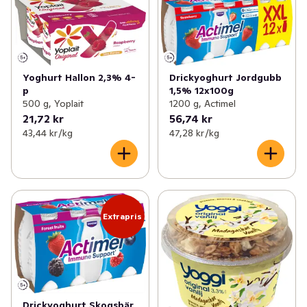
Yoghurt Hallon 2,3% 4-
Drickyoghurt Jordgubb
p
1,5% 12x100g
500 g, Yoplait
1200 g, Actimel
21,72 kr
56,74 kr
43,44 kr /kg
47,28 kr /kg
Extrapris
Drickyoghurt Skogsbär