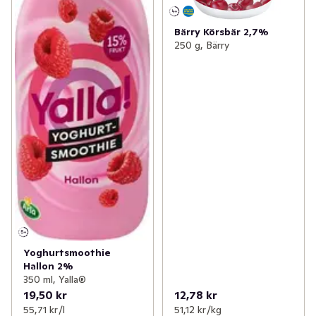
Bärry Körsbär 2,7%
250 g, Bärry
Yoghurtsmoothie
Hallon 2%
350 ml, Yalla®
19,50 kr
12,78 kr
55,71 kr /l
51,12 kr /kg