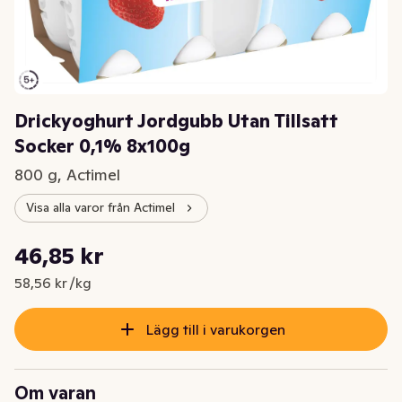
Drickyoghurt Jordgubb Utan Tillsatt
Socker 0,1% 8x100g
800 g, Actimel
Visa alla varor från Actimel
Styckpris: 58,56 kr /kg
46,85 kr
Nuvarande pris är: 46,85 kr
58,56 kr /kg
Lägg till i varukorgen
Om varan