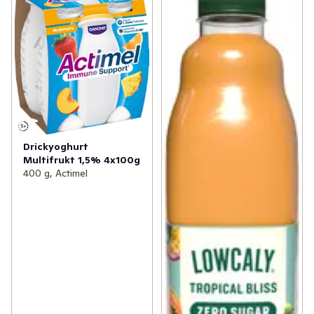
L.casei Danone mjölksyrabakterier. Dessutom utan 
tillsatt socker och helt fettfri.

Om du letar efter ett gott och bekvämt sätt att stötta 
ditt immunsystem och ett hälsosamt mellanmål, prova 
Actimel idag! Vi rekommenderar en flaska om dagen. 
Vitamin D och B6 bidrar till immunsystemets normala 
funktion. En varierad och balanserad kost samt en 
hälsosam livsstil rekommenderas för god hälsa.
Drickyoghurt
Multifrukt 1,5% 4x100g
400 g, Actimel