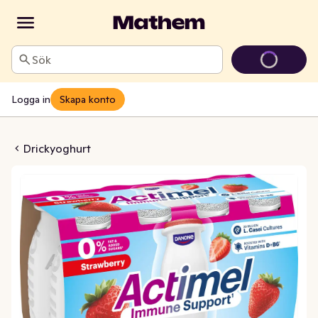
Sök
Logga in
Skapa konto
tan Tillsatt Socker 0,1% 8x100g
Drickyoghurt