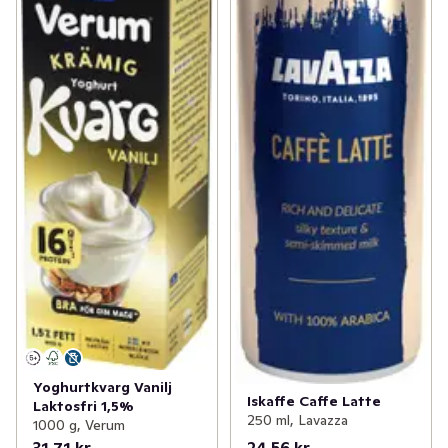
Yoghurtkvarg Vanilj
Iskaffe Caffe Latte
Laktosfri 1,5%
250 ml, Lavazza
1000 g, Verum
31,71 kr
24,56 kr