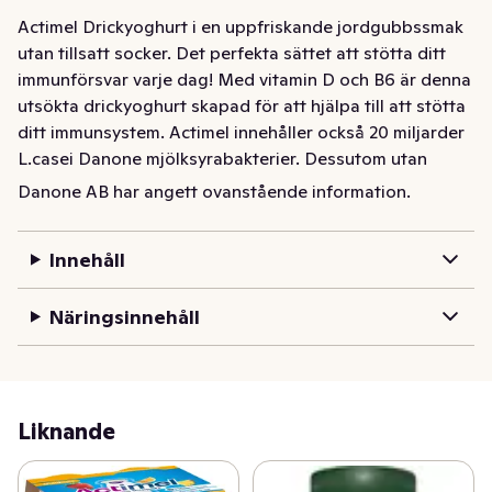
Actimel Drickyoghurt i en uppfriskande jordgubbssmak 
utan tillsatt socker. Det perfekta sättet att stötta ditt 
immunförsvar varje dag! Med vitamin D och B6 är denna 
utsökta drickyoghurt skapad för att hjälpa till att stötta 
ditt immunsystem. Actimel innehåller också 20 miljarder 
L.casei Danone mjölksyrabakterier. Dessutom utan 
tillsatt socker och helt fettfri. Om du letar efter ett gott 
Danone AB har angett ovanstående information.
och bekvämt sätt att stötta ditt immunsystem och ett 
hälsosamt mellanmål, prova Actimel idag! Vi 
Innehåll
rekommenderar en flaska om dagen. Vitamin D och B6 
bidrar till immunsystemets normala funktion. En varierad 
Näringsinnehåll
och balanserad kost samt en hälsosam livsstil 
rekommenderas för god hälsa.
Actimel Drickyoghurt i en uppfriskande jordgubbssmak 
utan tillsatt socker. Det  perfekta sättet att stötta ditt 
Liknande
immunförsvar varje dag! Med vitamin D och B6 är denna 
utsökta drickyoghurt skapad för att hjälpa till att stötta 
ditt immunsystem. Actimel innehåller också 20 miljarder 