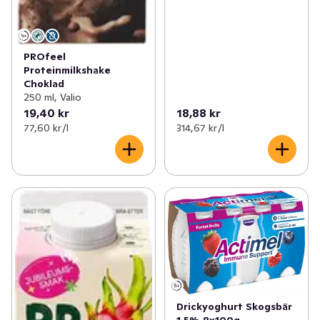
PROfeel
Proteinmilkshake
Choklad
250 ml, Valio
19,40 kr
18,88 kr
77,60 kr /l
314,67 kr /l
Drickyoghurt Skogsbär
1,5% 8x100g