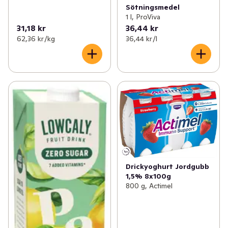
Sötningsmedel
1 l, ProViva
31,18 kr
36,44 kr
62,36 kr /kg
36,44 kr /l
Drickyoghurt Jordgubb
1,5% 8x100g
800 g, Actimel