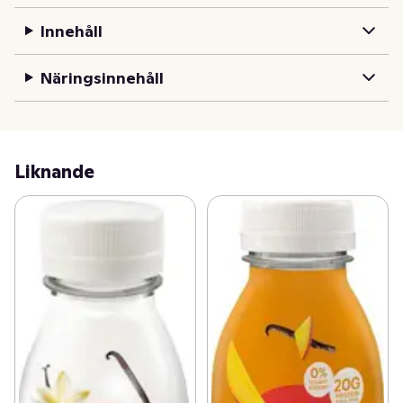
konserveringsmedel. Passar utmärkt vare sig du är 
Innehåll
hemma, på jobbet, i skolan eller på språng!
Näringsinnehåll
Liknande