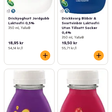
Drickyoghurt Jordgubb
Drickkvarg Blåbär &
Laktosfri 0,5%
Svartvinbär Laktosfri
350 ml, Yalla®
Utan Tillsatt Socker
0,4%
350 ml, Yalla®
18,95 kr
19,50 kr
54,14 kr /l
55,71 kr /l