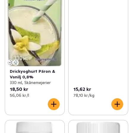
Drickyoghurt Päron &
Vanilj 0,8%
330 ml, Skånemejerier
18,50 kr
15,62 kr
56,06 kr /l
78,10 kr /kg