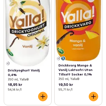
Drickkvarg Mango &
Vanilj Laktosfri Utan
Drickyoghurt Vanilj
Tillsatt Socker 0,1%
0,4%
350 ml, Yalla®
350 ml, Yalla®
18,95 kr
19,50 kr
54,14 kr /l
55,71 kr /l