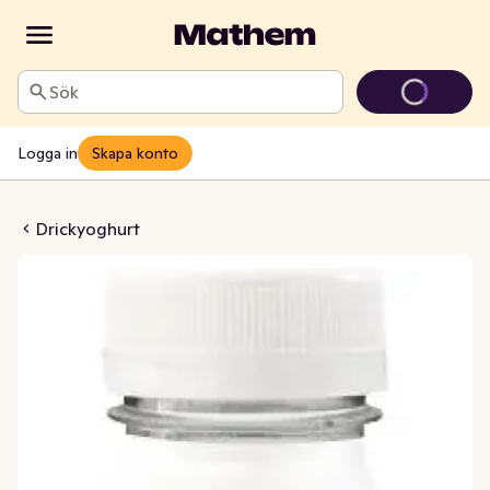
Sök
Logga in
Skapa konto
ron Zero Laktosfri 0,48%
Drickyoghurt