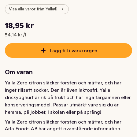
Visa alla varor från Yalla®
Styckpris: 54,14 kr /l
18,95 kr
Nuvarande pris är: 18,95 kr
54,14 kr /l
Lägg till i varukorgen
Om varan
Yalla Zero citron släcker törsten och mättar, och har 
inget tillsatt socker. Den är även laktosfri. Yalla 
drickyoghurt är rik på frukt och har inga färgämnen eller 
konserveringsmedel. Passar utmärkt vare sig du är 
hemma, på jobbet, i skolan eller på språng!
Yalla Zero citron släcker törsten och mättar, och har 
Arla Foods AB har angett ovanstående information.
inget tillsatt socker. Den är även laktosfri. Yalla 
drickyoghurt är rik på frukt och har inga färgämnen eller 