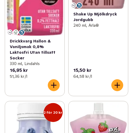
Shake Up Mjölkdryck
Jordgubb
240 ml, Arla®
Drickkvarg Hallon &
Vaniljsmak 0,8%
Laktosfri Utan tillsatt
Socker
330 ml, Lindahls
16,95 kr
15,50 kr
51,36 kr /l
64,58 kr /l
2 för 20 kr