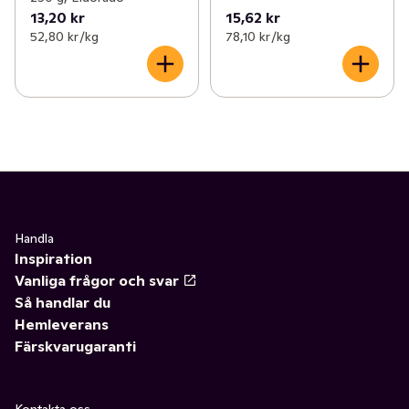
13,20 kr
15,62 kr
52,80 kr /kg
78,10 kr /kg
Handla
Inspiration
Vanliga frågor och svar
Så handlar du
Hemleverans
Färskvarugaranti
Kontakta oss