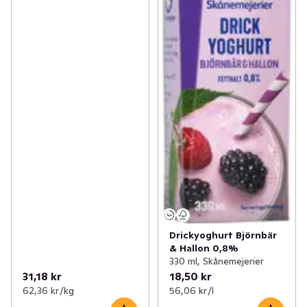
Drickyoghurt Björnbär
& Hallon 0,8%
330 ml, Skånemejerier
31,18 kr
18,50 kr
62,36 kr /kg
56,06 kr /l