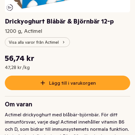
Drickyoghurt Blåbär & Björnbär 12-p
1200 g, Actimel
Visa alla varor från Actimel
Styckpris: 47,28 kr /kg
56,74 kr
Nuvarande pris är: 56,74 kr
47,28 kr /kg
Lägg till i varukorgen
Om varan
Actimel drickyoghurt med blåbär-björnbär. För ditt 
immunförsvar, varje dag! Actimel innehåller vitamin B6 
och D, som bidrar till immunsystemets normala funktion. 