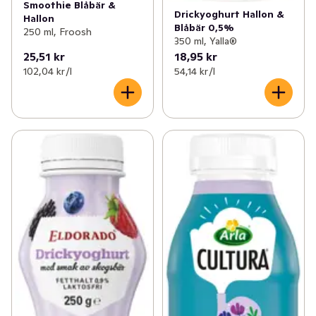
Smoothie Blåbär &
Drickyoghurt Hallon &
Hallon
Blåbär 0,5%
250 ml, Froosh
350 ml, Yalla®
25,51 kr
18,95 kr
102,04 kr /l
54,14 kr /l