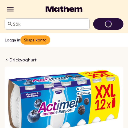
Sök
Logga in
Skapa konto
låbär & Björnbär 12-p
Drickyoghurt