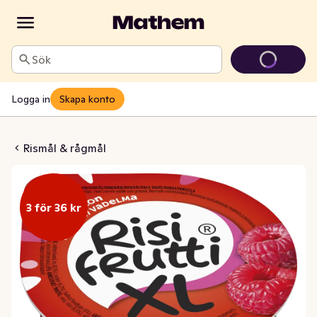
Sök
Logga in
Skapa konto
utti Hallon XL
Rismål & rågmål
3 för 36 kr