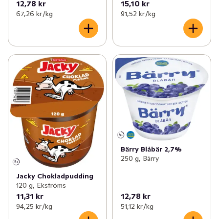
12,78 kr
15,10 kr
67,26 kr /kg
91,52 kr /kg
Bärry Blåbär 2,7%
250 g, Bärry
Jacky Chokladpudding
120 g, Ekströms
11,31 kr
12,78 kr
94,25 kr /kg
51,12 kr /kg