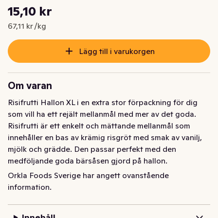
Styckpris: 67,11 kr /kg
15,10 kr
Nuvarande pris är: 15,10 kr
67,11 kr /kg
Lägg till i varukorgen
Om varan
Risifrutti Hallon XL i en extra stor förpackning för dig 
som vill ha ett rejält mellanmål med mer av det goda. 
Risifrutti är ett enkelt och mättande mellanmål som 
innehåller en bas av krämig risgröt med smak av vanilj, 
mjölk och grädde. Den passar perfekt med den 
medföljande goda bärsåsen gjord på hallon.

Orkla Foods Sverige har angett ovanstående
Risifrutti är en vardagshjälte som är perfekt att ha 
information.
hemma i kylskåpet eller att packa med i väskan som ett 
snabbt mellanmål.

Innehåll