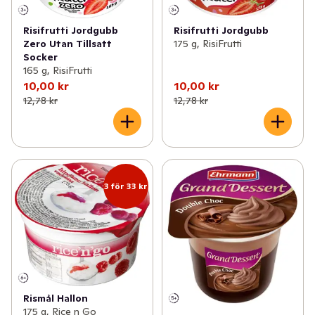
Risifrutti Jordgubb
Risifrutti Jordgubb
Zero Utan Tillsatt
175 g, RisiFrutti
Socker
165 g, RisiFrutti
10,00 kr
10,00 kr
12,78 kr
12,78 kr
3 för 33 kr
Rismål Hallon
175 g, Rice n Go