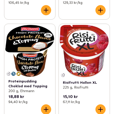
106,45 kr /kg
129,33 kr /kg
Proteinpudding
Risifrutti Hallon XL
Choklad med Topping
225 g, RisiFrutti
200 g, Ehrmann
18,88 kr
15,10 kr
94,40 kr /kg
67,11 kr /kg