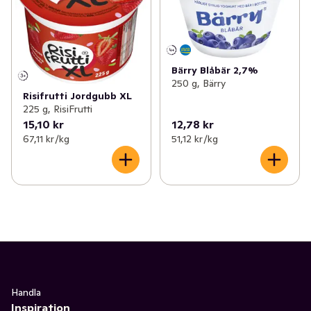
Bärry Blåbär 2,7%
250 g, Bärry
Risifrutti Jordgubb XL
225 g, RisiFrutti
15,10 kr
12,78 kr
67,11 kr /kg
51,12 kr /kg
Handla
Inspiration