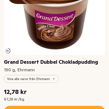
Grand Dessert Dubbel Chokladpudding
190 g, Ehrmann
Visa alla varor från Ehrmann
Styckpris: 67,26 kr /kg
12,78 kr
Nuvarande pris är: 12,78 kr
67,26 kr /kg