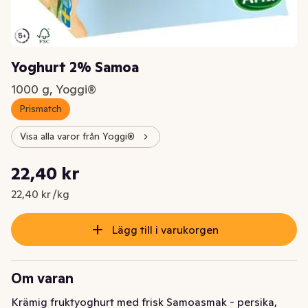
Yoghurt 2% Samoa
1000 g, Yoggi®
Prismatch
Visa alla varor från Yoggi®
Styckpris: 22,40 kr /kg
22,40 kr
Nuvarande pris är: 22,40 kr
22,40 kr /kg
Lägg till i varukorgen
Om varan
Krämig fruktyoghurt med frisk Samoasmak - persika, 