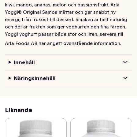
kiwi, mango, ananas, melon och passionsfrukt. Arla 
Yoggi® Original Samoa mättar och ger snabbt ny 
energi, från frukost till dessert. Smaken är helt naturlig 
och det är frukten som ger yoghurten den fina färgen. 
Yoggi yoghurt passar både stor och liten, servera till 
frukost, som ett snabbt mellanmål eller en enkel dessert.
Arla Foods AB har angett ovanstående information.
Krämig fruktyoghurt med frisk Samoasmak - persika, 
kiwi, mango, ananas, melon och passionsfrukt. Arla 
Innehåll
Yoggi® Original Samoa mättar och ger snabbt ny 
energi, från frukost till dessert. Smaken är helt naturlig 
Näringsinnehåll
och det är frukten som ger yoghurten den fina färgen. 
Yoggi yoghurt passar både stor och liten, servera till 
frukost, som ett snabbt mellanmål eller en enkel dessert.
Liknande