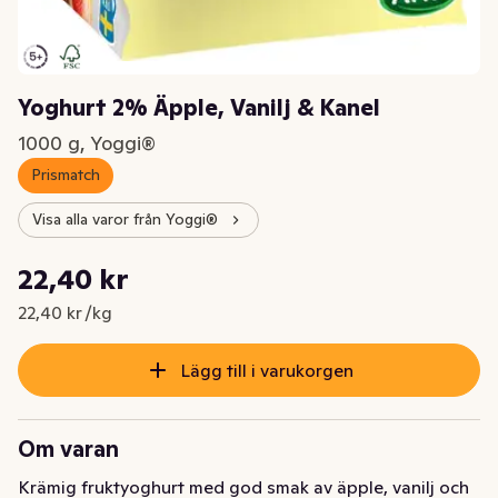
Yoghurt 2% Äpple, Vanilj & Kanel
1000 g, Yoggi®
Prismatch
Visa alla varor från Yoggi®
Styckpris: 22,40 kr /kg
22,40 kr
Nuvarande pris är: 22,40 kr
22,40 kr /kg
Lägg till i varukorgen
Om varan
Krämig fruktyoghurt med god smak av äpple, vanilj och 