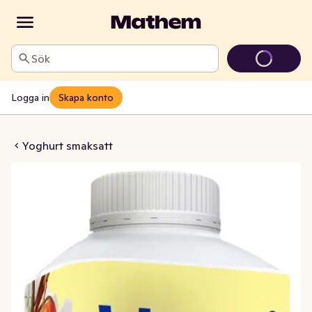
Sök
Logga in
Skapa konto
pple, Vanilj & Kanel
Yoghurt smaksatt