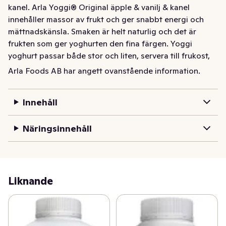
kanel. Arla Yoggi® Original äpple & vanilj & kanel 
innehåller massor av frukt och ger snabbt energi och 
mättnadskänsla. Smaken är helt naturlig och det är 
frukten som ger yoghurten den fina färgen. Yoggi 
yoghurt passar både stor och liten, servera till frukost, 
som ett snabbt mellanmål eller en enkel dessert.
Arla Foods AB har angett ovanstående information.
Krämig fruktyoghurt med god smak av äpple, vanilj och 
kanel. Arla Yoggi® Original äpple & vanilj & kanel 
Innehåll
innehåller massor av frukt och ger snabbt energi och 
mättnadskänsla. Smaken är helt naturlig och det är 
Näringsinnehåll
frukten som ger yoghurten den fina färgen. Yoggi 
yoghurt passar både stor och liten, servera till frukost, 
som ett snabbt mellanmål eller en enkel dessert.
Liknande