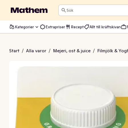
Sök
Kategorier
Extrapriser
Recept
Allt till kräftskivan
Banan & Vanilj 0,1%
Start
/
Alla varor
/
Mejeri, ost & juice
/
Filmjölk & Yog