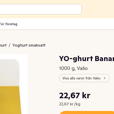
För företag
hurt
/
Yoghurt smaksatt
YO-ghurt Banan
1000 g, Valio
Visa alla varor från Valio
Styckpris: 22,67 kr /kg
22,67 kr
Nuvarande pris är: 22,67 kr
22,67 kr /kg