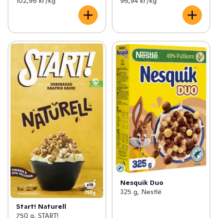
102,96 kr /kg
96,94 kr /kg
Nesquik Duo
325 g, Nestlé
Start! Naturell
750 g, START!