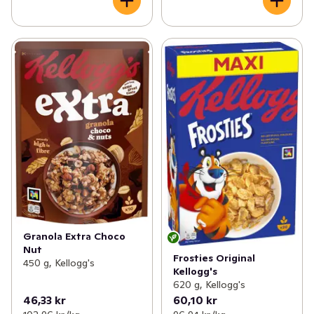
Granola Extra Choco
Nut
Frosties Original
450 g, Kellogg's
Kellogg's
620 g, Kellogg's
46,33 kr
60,10 kr