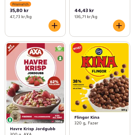
Prismatch
35,80 kr
44,43 kr
47,73 kr /kg
136,71 kr /kg
Flingor Kina
320 g, Fazer
Havre Krisp Jordgubb
300 g, AXA