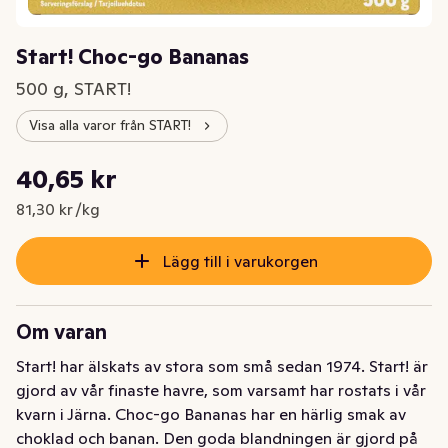
Start! Choc-go Bananas
500 g, START!
Visa alla varor från START!
Styckpris: 81,30 kr /kg
40,65 kr
Nuvarande pris är: 40,65 kr
81,30 kr /kg
Lägg till i varukorgen
Om varan
Start! har älskats av stora som små sedan 1974. Start! är 
gjord av vår finaste havre, som varsamt har rostats i vår 
kvarn i Järna. Choc-go Bananas har en härlig smak av 
choklad och banan. Den goda blandningen är gjord på 