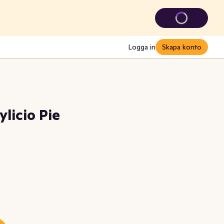
Logga in
Skapa konto
licio Pie