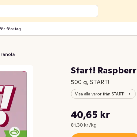
För företag
ranola
Start! Raspberry
500 g, START!
Visa alla varor från START!
Styckpris: 81,30 kr /kg
40,65 kr
Nuvarande pris är: 40,65 kr
81,30 kr /kg