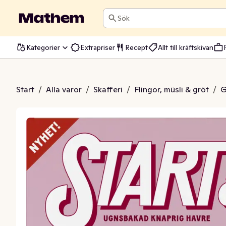
Sök
Kategorier
Extrapriser
Recept
Allt till kräftskivan
aspberrylicio Pie
Start
/
Alla varor
/
Skafferi
/
Flingor, müsli & gröt
/
G