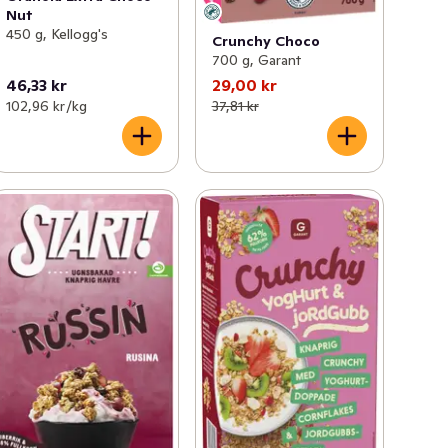
Nut
450 g, Kellogg's
Crunchy Choco
700 g, Garant
46,33 kr
29,00 kr
102,96 kr /kg
37,81 kr