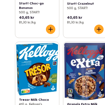
Start! Choc-go
Start! Crazelnut
Bananas
500 g, START!
500 g, START!
40,65 kr
40,65 kr
81,30 kr /kg
81,30 kr /kg
Tresor Milk Choco
410 g, Kellogg's
Granola Extra Milk