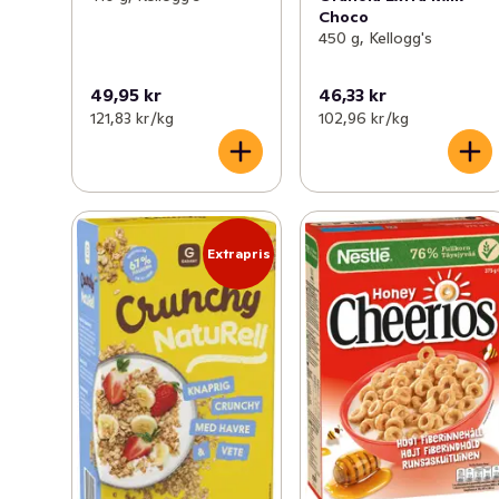
Choco
450 g, Kellogg's
49,95 kr
46,33 kr
121,83 kr /kg
102,96 kr /kg
Extrapris