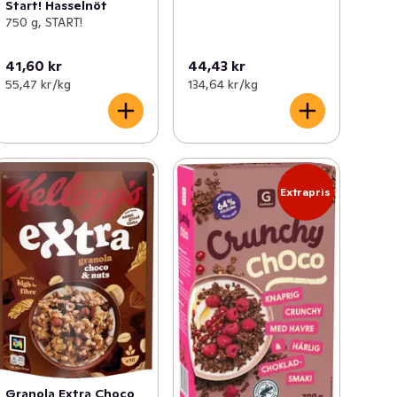
Start! Hasselnöt
750 g, START!
41,60 kr
44,43 kr
55,47 kr /kg
134,64 kr /kg
Extrapris
Granola Extra Choco