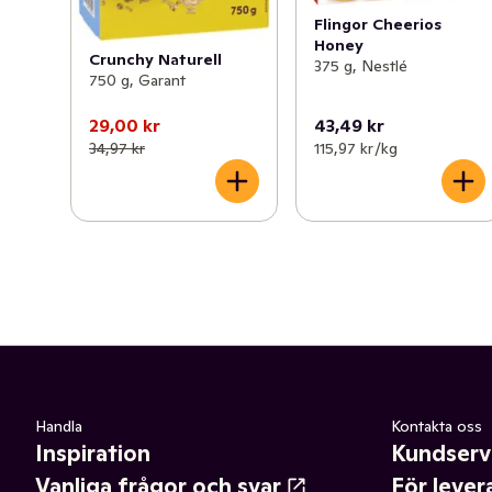
Flingor Cheerios
Honey
Crunchy Naturell
375 g, Nestlé
750 g, Garant
29,00 kr
43,49 kr
34,97 kr
115,97 kr /kg
Handla
Kontakta oss
Inspiration
Kundserv
Vanliga frågor och svar
För lever