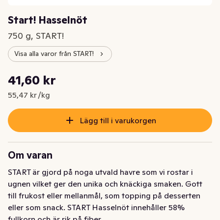
Start! Hasselnöt
750 g, START!
Visa alla varor från START!
Styckpris: 55,47 kr /kg
41,60 kr
Nuvarande pris är: 41,60 kr
55,47 kr /kg
Lägg till i varukorgen
Om varan
START är gjord på noga utvald havre som vi rostar i 
ugnen vilket ger den unika och knäckiga smaken. Gott 
till frukost eller mellanmål, som topping på desserten 
eller som snack. START Hasselnöt innehåller 58% 
fullkorn och är rik på fiber.