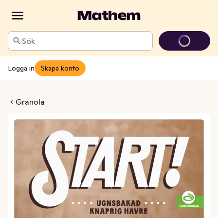
Sök
Logga in
Skapa konto
t! Hasselnöt
Granola