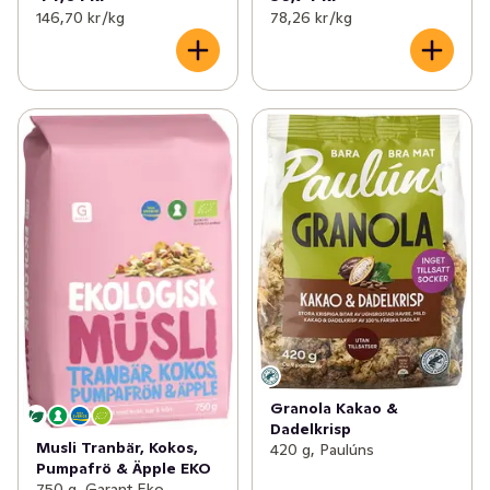
146,70 kr /kg
78,26 kr /kg
Granola Kakao &
Dadelkrisp
Musli Tranbär, Kokos,
420 g, Paulúns
Pumpafrö & Äpple EKO
750 g, Garant Eko