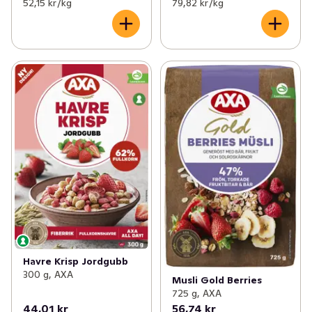
52,15 kr /kg
79,82 kr /kg
Havre Krisp Jordgubb
300 g, AXA
Musli Gold Berries
725 g, AXA
44,01 kr
56,74 kr