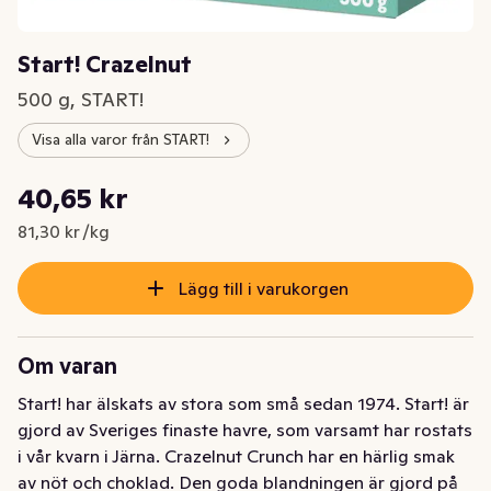
Start! Crazelnut
500 g, START!
Visa alla varor från START!
Styckpris: 81,30 kr /kg
40,65 kr
Nuvarande pris är: 40,65 kr
81,30 kr /kg
Lägg till i varukorgen
Om varan
Start! har älskats av stora som små sedan 1974. Start! är 
gjord av Sveriges finaste havre, som varsamt har rostats 
i vår kvarn i Järna. Crazelnut Crunch har en härlig smak 
av nöt och choklad. Den goda blandningen är gjord på 