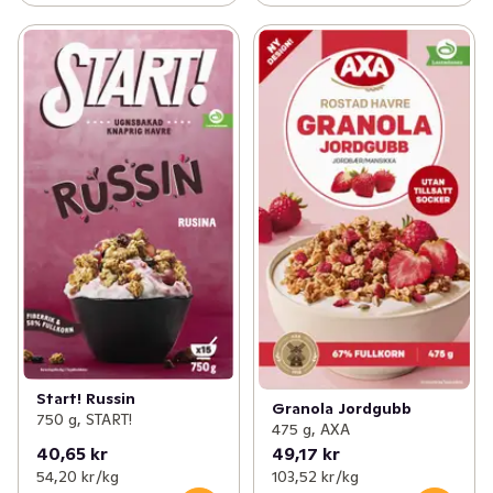
Start! Russin
Granola Jordgubb
750 g, START!
475 g, AXA
40,65 kr
49,17 kr
54,20 kr /kg
103,52 kr /kg