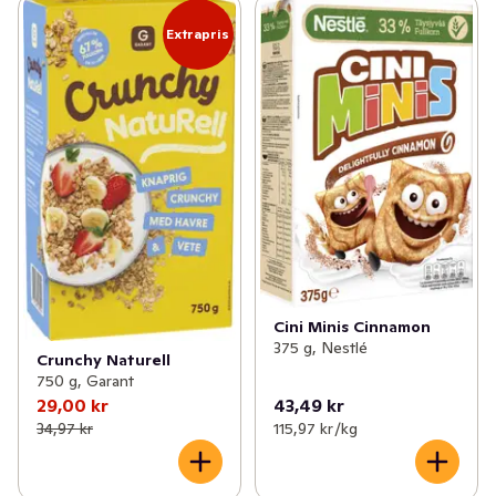
Extrapris
Cini Minis Cinnamon
375 g, Nestlé
Crunchy Naturell
750 g, Garant
29,00 kr
43,49 kr
34,97 kr
115,97 kr /kg