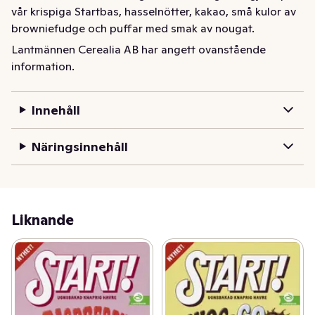
vår krispiga Startbas, hasselnötter, kakao, små kulor av 
browniefudge och puffar med smak av nougat.
Lantmännen Cerealia AB har angett ovanstående
Start! har älskats av stora som små sedan 1974. Start! är 
information.
gjord av Sveriges finaste havre, som varsamt har rostats 
i vår kvarn i Järna. Crazelnut Crunch har en härlig smak 
av nöt och choklad. Den goda blandningen är gjord på 
Innehåll
vår krispiga Startbas, hasselnötter, kakao, små kulor av 
browniefudge och puffar med smak av nougat.
Näringsinnehåll
Liknande