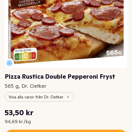
Pizza Rustica Double Pepperoni Fryst
565 g, Dr. Oetker
Visa alla varor från Dr. Oetker
Styckpris: 94,69 kr /kg
53,50 kr
Nuvarande pris är: 53,50 kr
94,69 kr /kg