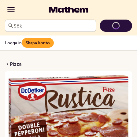
Sök
Logga in
Skapa konto
Double Pepperoni Fryst
Pizza