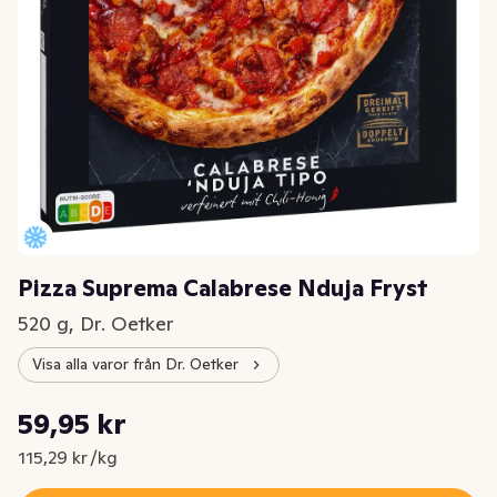
Pizza Suprema Calabrese Nduja Fryst
520 g, Dr. Oetker
Visa alla varor från Dr. Oetker
Styckpris: 115,29 kr /kg
59,95 kr
Nuvarande pris är: 59,95 kr
115,29 kr /kg