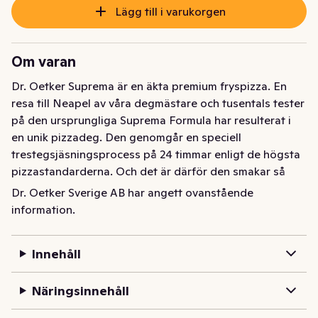
Lägg till i varukorgen
Om varan
Dr. Oetker Suprema är en äkta premium fryspizza. En 
resa till Neapel av våra degmästare och tusentals tester 
på den ursprungliga Suprema Formula har resulterat i 
en unik pizzadeg. Den genomgår en speciell 
trestegsjäsningsprocess på 24 timmar enligt de högsta 
pizzastandarderna. Och det är därför den smakar så 
oöverträffad i smaken och är luftig på insidan och 
Dr. Oetker Sverige AB har angett ovanstående
ljuvligt krispig på utsidan.
information.
Innehåll
Näringsinnehåll