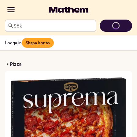
Sök
Logga in
Skapa konto
Calabrese Nduja Fryst
Pizza