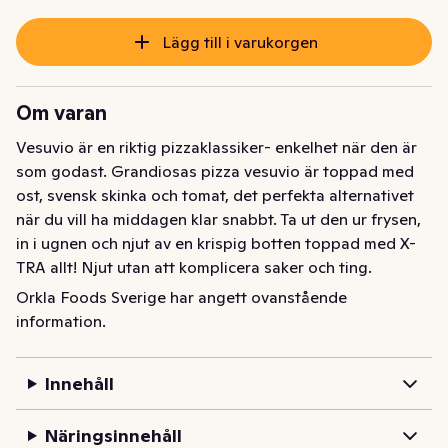
Lägg till i varukorgen
Om varan
Vesuvio är en riktig pizzaklassiker- enkelhet när den är 
som godast. Grandiosas pizza vesuvio är toppad med 
ost, svensk skinka och tomat, det perfekta alternativet 
när du vill ha middagen klar snabbt. Ta ut den ur frysen, 
in i ugnen och njut av en krispig botten toppad med X-
TRA allt! Njut utan att komplicera saker och ting.

Orkla Foods Sverige har angett ovanstående
Grandiosa bakade sin första pizza redan på 70-talet 
information.
och har blivit en vardagshjälte hemma i frysen. 
Fryspizzorna finns i flera storlekar och passar lika bra 
Innehåll
som mellanmål, middag eller om du bara är sugen. Alla 
pizzorna från Grandiosa är stenugnsbakade och 
Näringsinnehåll
gräddade i Sveriges största pizzeria i Vansbro.