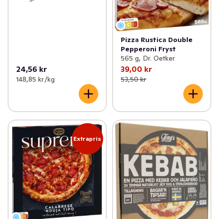
Pizza Rustica Double
Pepperoni Fryst
565 g, Dr. Oetker
24,56 kr
39,00 kr
148,85 kr /kg
53,50 kr
Extrapris