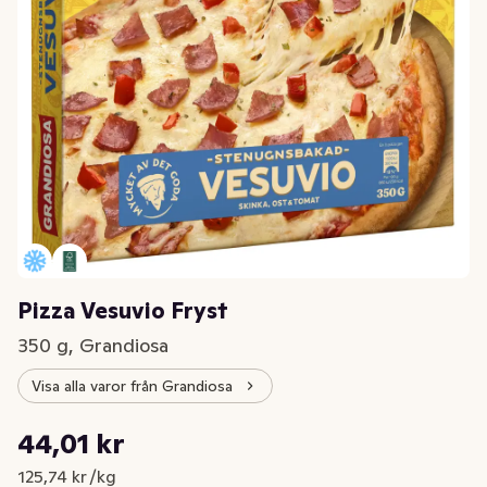
Pizza Vesuvio Fryst
350 g, Grandiosa
Visa alla varor från Grandiosa
Styckpris: 125,74 kr /kg
44,01 kr
Nuvarande pris är: 44,01 kr
125,74 kr /kg