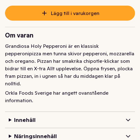
Lägg till i varukorgen
Om varan
Grandiosa Holy Pepperoni är en klassisk 
pepperonipizza men tunna skivor pepperoni, mozzarella 
och oregano. Pizzan har smakrika chipotle-klickar som 
bidrar till en X-tra Allt upplevelse. Öppna frysen, plocka 
fram pizzan, in i ugnen så har du middagen klar på 
nolltid.

Orkla Foods Sverige har angett ovanstående
Grandiosa bakade sin första pizza redan på 70-talet 
information.
och har blivit en vardagshjälte hemma i frysen. 
Fryspizzorna finns i flera storlekar och passar lika bra 
Innehåll
som mellanmål, middag eller om du bara är sugen. Alla 
pizzorna från Grandiosa är stenugnsbakade och 
Näringsinnehåll
gräddade i Sveriges största pizzeria i Vansbro.