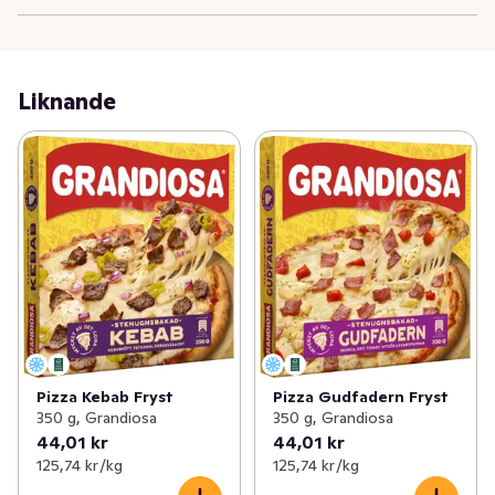
Grandiosa är hela Sveriges Hempizza! Det här är 
Pepperoni med mycket av det goda och som garanterat 
stillar din pizzacraving! Rikligt toppad med mustig 
Liknande
tomatsås, mozzarella, het pepperoni och smoked 
chipotleolja. Stenugnsbakad i Sverige för att ge varje 
tugga ett riktigt saftigt och krispigt pizzabite!
Pizza Kebab Fryst
Pizza Gudfadern Fryst
350 g, Grandiosa
350 g, Grandiosa
44,01 kr
44,01 kr
125,74 kr /kg
125,74 kr /kg