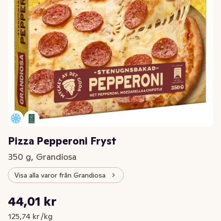
Pizza Pepperoni Fryst
350 g, Grandiosa
Visa alla varor från Grandiosa
Styckpris: 125,74 kr /kg
44,01 kr
Nuvarande pris är: 44,01 kr
125,74 kr /kg