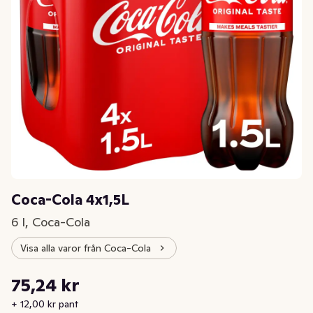
Coca-Cola 4x1,5L
6 l, Coca-Cola
Visa alla varor från Coca-Cola
Styckpris: 12,54 kr /l
75,24 kr
Nuvarande pris är: 75,24 kr
+ 12,00 kr pant