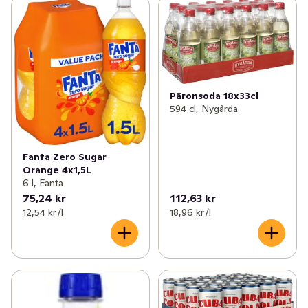
Päronsoda 18x33cl
594 cl, Nygårda
Fanta Zero Sugar
Orange 4x1,5L
6 l, Fanta
75,24 kr
112,63 kr
12,54 kr /l
18,96 kr /l