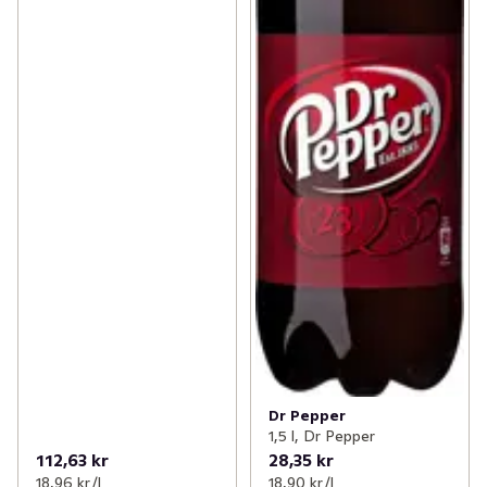
• Original taste since 1886 

• Bara naturliga aromer

• Inga konserveringsmedel

• Produkten är vegansk

• GMO-fri

• Fri från de 14 lagstadgade livsmedelsallergenerna

Serveras väl kyld för maximal njutning. 

4-pack 1,5L PET-flaska. Kom ihåg att panta flaskan när 
du har druckit klart!
Dr Pepper
1,5 l, Dr Pepper
112,63 kr
28,35 kr
18,96 kr /l
18,90 kr /l