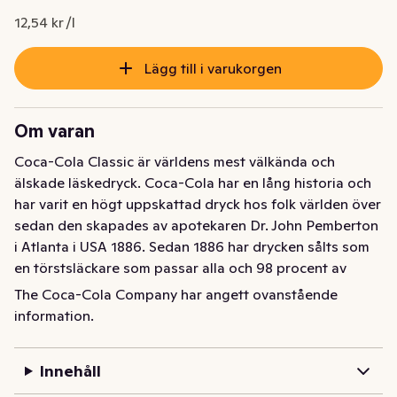
12,54 kr /l
Lägg till i varukorgen
Om varan
Coca-Cola Classic är världens mest välkända och 
älskade läskedryck. Coca-Cola har en lång historia och 
har varit en högt uppskattad dryck hos folk världen över 
sedan den skapades av apotekaren Dr. John Pemberton 
i Atlanta i USA 1886. Sedan 1886 har drycken sålts som 
en törstsläckare som passar alla och 98 procent av 
jordens befolkning känner till varumärket. Coca-Cola 
The Coca-Cola Company har angett ovanstående
finns idag i drygt 200 länder och i Sverige lanserades 
information.
den 1953. Produceras i Jordbro utanför Stockholm. 
KOLSYRAD LÄSKEDRYCK • Original taste since 1886 • 
Innehåll
Bara naturliga aromer • Inga konserveringsmedel • 
Produkten är vegansk • GMO-fri • Fri från de 14 