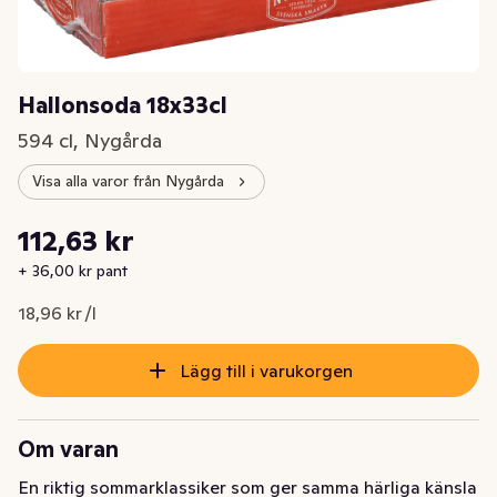
Hallonsoda 18x33cl
594 cl, Nygårda
Visa alla varor från Nygårda
Styckpris: 18,96 kr /l
112,63 kr
Nuvarande pris är: 112,63 kr
+ 36,00 kr pant
18,96 kr /l
Lägg till i varukorgen
Om varan
En riktig sommarklassiker som ger samma härliga känsla 