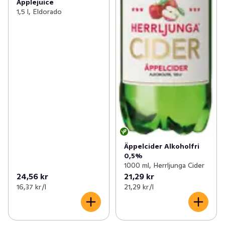
Äpplejuice
1,5 l, Eldorado
Äppelcider Alkoholfri
0,5%
1000 ml, Herrljunga Cider
24,56 kr
21,29 kr
16,37 kr /l
21,29 kr /l