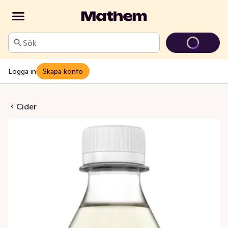
Sök
Logga in
Skapa konto
erkaraktär Alkoholfri
Cider