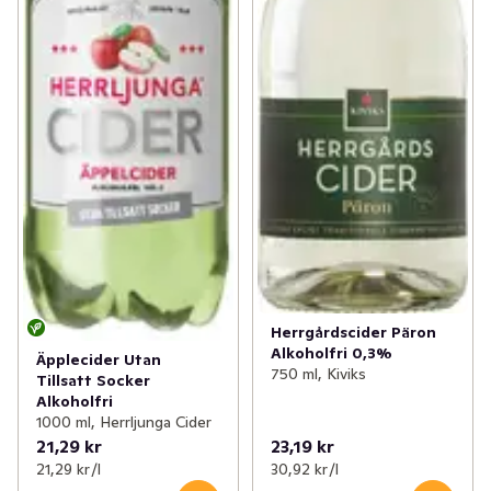
Herrgårdscider Päron
Alkoholfri 0,3%
Äpplecider Utan
750 ml, Kiviks
Tillsatt Socker
Alkoholfri
1000 ml, Herrljunga Cider
21,29 kr
23,19 kr
21,29 kr /l
30,92 kr /l