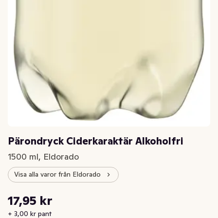
Pärondryck Ciderkaraktär Alkoholfri
1500 ml, Eldorado
Visa alla varor från Eldorado
Styckpris: 11,97 kr /l
17,95 kr
Nuvarande pris är: 17,95 kr
+ 3,00 kr pant