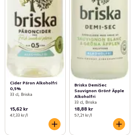
Cider Päron Alkoholfri
Briska DemiSec
0,5%
Sauvignon Grönt Äpple
33 cl, Briska
Alkoholfri
33 cl, Briska
15,62 kr
18,88 kr
47,33 kr /l
57,21 kr /l