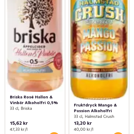
Briska Rosé Hallon &
Vinbär Alkoholfri 0,5%
Fruktdryck Mango &
33 cl, Briska
Passion Alkoholfri
33 cl, Halmstad Crush
15,62 kr
13,20 kr
47,33 kr /l
40,00 kr /l