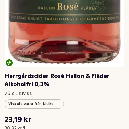
Herrgårdscider Rosé Hallon & Fläder
Alkoholfri 0,3%
75 cl, Kiviks
Visa alla varor från Kiviks
Styckpris: 30,92 kr /l
23,19 kr
Nuvarande pris är: 23,19 kr
30,92 kr /l