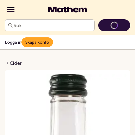
Sök
Logga in
Skapa konto
llon & Fläder Alkoholfri 0,3%
Cider