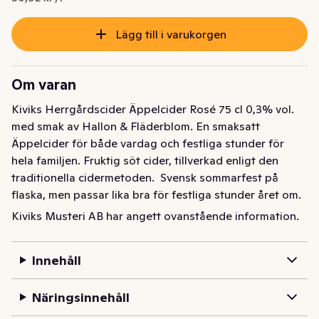
Lägg till i varukorgen
Om varan
Kiviks Herrgårdscider Äppelcider Rosé 75 cl 0,3% vol. 
med smak av Hallon & Fläderblom. En smaksatt 
Äppelcider för både vardag och festliga stunder för 
hela familjen. Fruktig söt cider, tillverkad enligt den 
traditionella cidermetoden.  Svensk sommarfest på 
flaska, men passar lika bra för festliga stunder året om. 
Kiviks Herrgårdscider – klassiker sedan 1969.  
Kiviks Musteri AB har angett ovanstående information.
Innehåller 25 % äpple och 6,5 % tillsatt socker.
Kiviks Herrgårdscider Äppelcider Rosé 75 cl 0,3% vol. 

Innehåll
med smak av Hallon & Fläderblom. 

En smaksatt Äppelcider för både vardag och 

Näringsinnehåll
festliga stunder för hela familjen. Fruktig och söt cider, 
