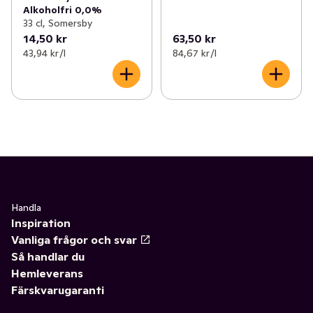
Alkoholfri 0,0%
33 cl, Somersby
14,50 kr
63,50 kr
43,94 kr /l
84,67 kr /l
Handla
Inspiration
Vanliga frågor och svar
Så handlar du
Hemleverans
Färskvarugaranti