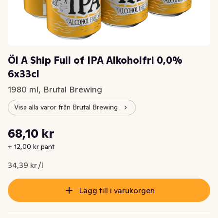
Öl A Ship Full of IPA Alkoholfri 0,0%
6x33cl
1980 ml, Brutal Brewing
Visa alla varor från Brutal Brewing
Styckpris: 34,39 kr /l
68,10 kr
Nuvarande pris är: 68,10 kr
+ 12,00 kr pant
34,39 kr /l
Lägg till i varukorgen