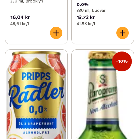
330 ml, Brooklyn
0,0%
330 ml, Budvar
16,04 kr
13,72 kr
48,61 kr /l
41,58 kr /l
-10%