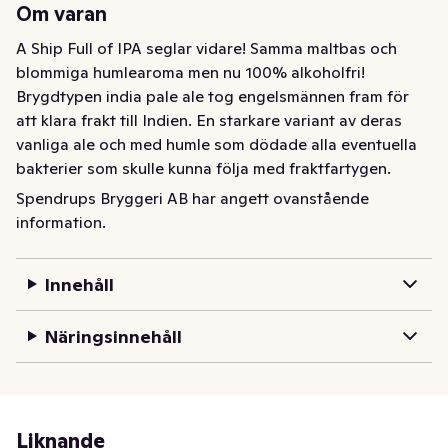
Om varan
A Ship Full of IPA seglar vidare! Samma maltbas och 
blommiga humlearoma men nu 100% alkoholfri! 
Brygdtypen india pale ale tog engelsmännen fram för 
att klara frakt till Indien. En starkare variant av deras 
vanliga ale och med humle som dödade alla eventuella 
bakterier som skulle kunna följa med fraktfartygen. 
Denna typ av maltaromatiska öl med hög 
Spendrups Bryggeri AB har angett ovanstående
humleblommighet passar utmärkt att tillverka som 
information.
alkoholfria alternativ där ölets karaktär och 
humleblommighet kompenserar förlusten av arom som 
Innehåll
naturligt försvinner vid avalkoholisering ner till 0,0 
volymprocent. För att bibehålla och förstärka den friska 
Näringsinnehåll
humlekaraktären torrhumlar vi en extra gång! Doft: 
Kraftig humlearomatisk med inslag av grape, melon och 
citrus Smak: Maltig med en kraftig markerad 
humlebeska och angenäm humlearom med inslag av 
grape, melon och citrus.
Liknande