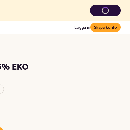
Logga in
Skapa konto
,5% EKO