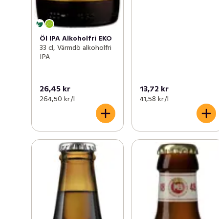
Öl IPA Alkoholfri EKO
33 cl, Värmdö alkoholfri
IPA
26,45 kr
13,72 kr
264,50 kr /l
41,58 kr /l