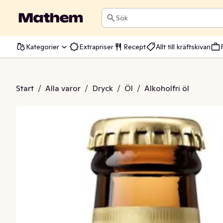
Sök
Kategorier
Extrapriser
Recept
Allt till kräftskivan
oholfri 0,5% EKO
Start
/
Alla varor
/
Dryck
/
Öl
/
Alkoholfri öl