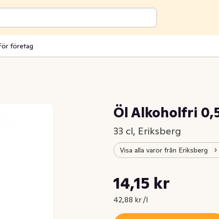
För företag
Öl Alkoholfri 0
33 cl, Eriksberg
Visa alla varor från Eriksberg
Styckpris: 42,88 kr /l
14,15 kr
Nuvarande pris är: 14,15 kr
42,88 kr /l