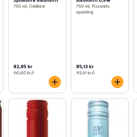
Spumante Alkoholfri
Alkoholfri 0,4%
750 ml, Oddbird
750 ml, Pizzolato
sparkling
82,95 kr
85,13 kr
110,60 kr /l
113,51 kr /l