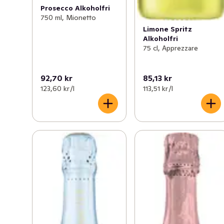
Prosecco Alkoholfri
750 ml, Mionetto
Limone Spritz
Alkoholfri
75 cl, Apprezzare
92,70 kr
85,13 kr
123,60 kr /l
113,51 kr /l