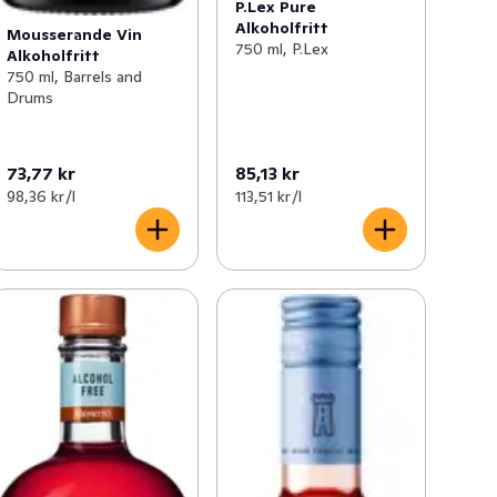
P.Lex Pure
Alkoholfritt
Mousserande Vin
750 ml, P.Lex
Alkoholfritt
750 ml, Barrels and
Drums
73,77 kr
85,13 kr
98,36 kr /l
113,51 kr /l