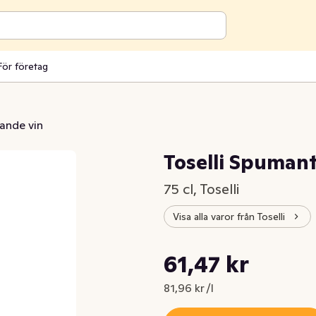
För företag
ande vin
Toselli Spumant
75 cl, Toselli
Visa alla varor från Toselli
Styckpris: 81,96 kr /l
61,47 kr
Nuvarande pris är: 61,47 kr
81,96 kr /l