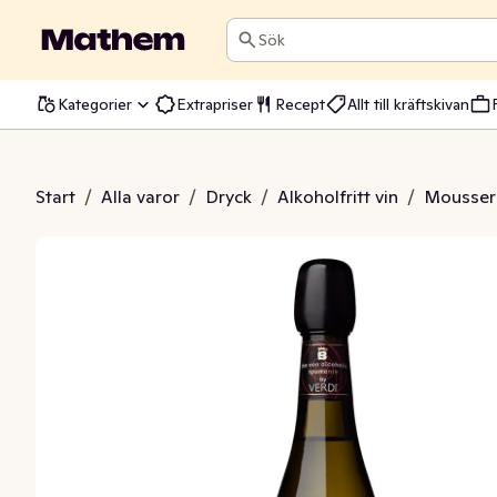
Sök
Kategorier
Extrapriser
Recept
Allt till kräftskivan
pumante Alkoholfri
Start
/
Alla varor
/
Dryck
/
Alkoholfritt vin
/
Mousser