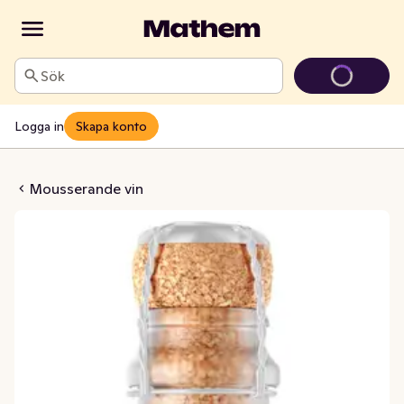
Sök
Logga in
Skapa konto
pritz Alkoholfri
Mousserande vin