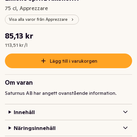
75 cl, Apprezzare
Visa alla varor från Apprezzare
Styckpris: 113,51 kr /l
85,13 kr
Nuvarande pris är: 85,13 kr
113,51 kr /l
Lägg till i varukorgen
Om varan
Saturnus AB har angett ovanstående information.
Innehåll
Näringsinnehåll