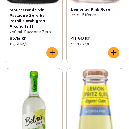
Lemonad Pink Rose
Mousserande Vin
75 cl, Efferve
Pazzione Zéro by
Pernilla Wahlgren
Alkoholfritt
750 ml, Pazzione Zero
85,13 kr
41,60 kr
113,51 kr /l
55,47 kr /l