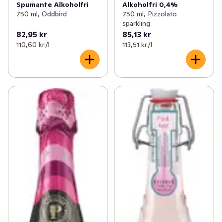
Spumante Alkoholfri
Alkoholfri 0,4%
750 ml, Oddbird
750 ml, Pizzolato
sparkling
82,95 kr
85,13 kr
110,60 kr /l
113,51 kr /l