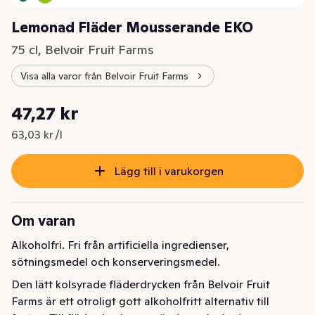
Lemonad Fläder Mousserande EKO
75 cl, Belvoir Fruit Farms
Visa alla varor från Belvoir Fruit Farms
Styckpris: 63,03 kr /l
47,27 kr
Nuvarande pris är: 47,27 kr
63,03 kr /l
Lägg till i varukorgen
Om varan
Alkoholfri. Fri från artificiella ingredienser, 
sötningsmedel och konserveringsmedel.
Den lätt kolsyrade fläderdrycken från Belvoir Fruit 
Farms är ett otroligt gott alkoholfritt alternativ till 