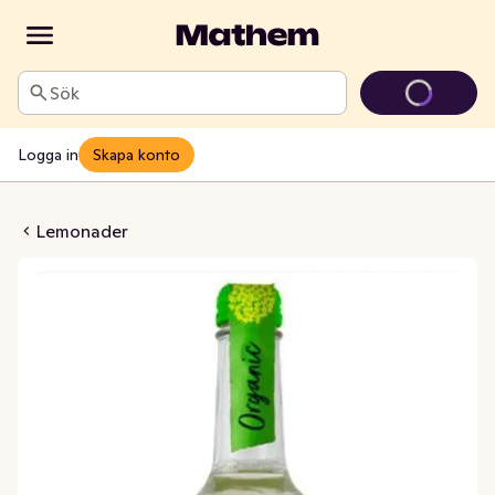
Sök
Logga in
Skapa konto
er Mousserande EKO
Lemonader