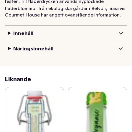
festen. Till fläderdrycken används nyplockade 
fläderblommor från ekologiska gårdar i Belvoir, massvis 
Gourmet House har angett ovanstående information.
med ekologisk citronsaft och kolsyrat källvatten.
Innehåll
Näringsinnehåll
Liknande