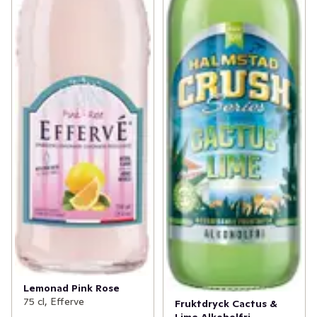
Lemonad Pink Rose
75 cl, Efferve
Fruktdryck Cactus &
Lime Alkoholfri