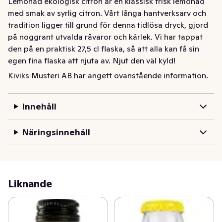
Lemonad ekologisk citron är en klassisk frisk lemonad 
med smak av syrlig citron. Vårt långa hantverksarv och 
tradition ligger till grund för denna tidlösa dryck, gjord 
på noggrant utvalda råvaror och kärlek. Vi har tappat 
den på en praktisk 27,5 cl flaska, så att alla kan få sin 
egen fina flaska att njuta av. Njut den väl kyld! 

Finns även med smaken Päron/Ingefära.
Kiviks Musteri AB har angett ovanstående information.
Lemonad ekologisk citron är en klassisk frisk lemonad 
med smak av syrlig citron. Vårt långa hantverksarv och 
Innehåll
tradition ligger till grund för denna tidlösa dryck, gjord 
på noggrant utvalda råvaror och kärlek. Vi har tappat 
Näringsinnehåll
den på en praktisk 27,5 cl flaska, så att alla kan få sin 
egen fina flaska att njuta av. Njut den väl kyld! 

Finns även med smaken Päron/Ingefära.
Liknande