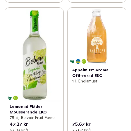
Äppelmust Aroma
Ofiltrerad EKO
1 l, Englamust
Lemonad Fläder
Mousserande EKO
75 cl, Belvoir Fruit Farms
47,27 kr
75,67 kr
63,03 kr /l
75,67 kr /l