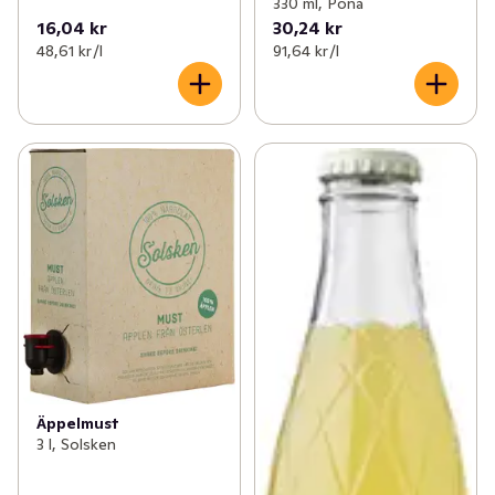
330 ml, Pona
16,04 kr
30,24 kr
48,61 kr /l
91,64 kr /l
Äppelmust
3 l, Solsken