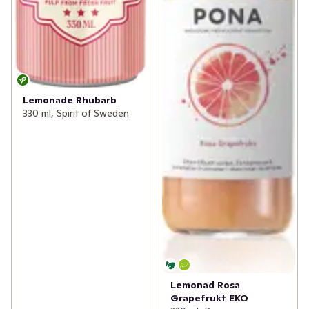
Lemonade Rhubarb
330 ml, Spirit of Sweden
Lemonad Rosa
Grapefrukt EKO