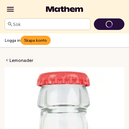
Sök
Logga in
Skapa konto
abarber & Citron
Lemonader