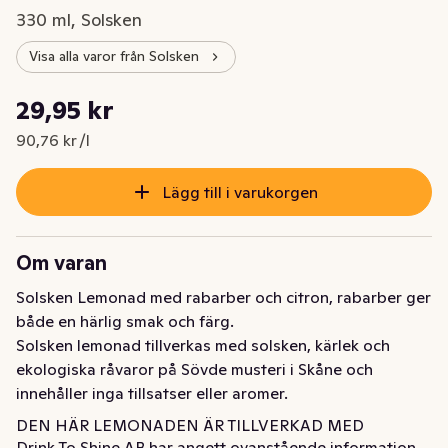
330 ml, Solsken
Visa alla varor från Solsken
Styckpris: 90,76 kr /l
29,95 kr
Nuvarande pris är: 29,95 kr
90,76 kr /l
Lägg till i varukorgen
Om varan
Solsken Lemonad med rabarber och citron, rabarber ger 
både en härlig smak och färg.

Solsken lemonad tillverkas med solsken, kärlek och 
ekologiska råvaror på Sövde musteri i Skåne och 
innehåller inga tillsatser eller aromer.
DEN HÄR LEMONADEN ÄR TILLVERKAD MED 
Drink To Shine AB har angett ovanstående information.