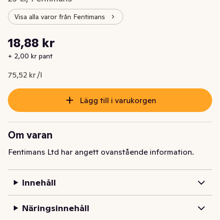
Visa alla varor från Fentimans
Styckpris: 75,52 kr /l
18,88 kr
Nuvarande pris är: 18,88 kr
+ 2,00 kr pant
75,52 kr /l
Lägg till i varukorgen
Om varan
Fentimans Ltd har angett ovanstående information.
Innehåll
Näringsinnehåll