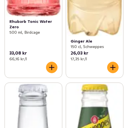
Rhubarb Tonic Water
Zero
500 ml, Birdcage
Ginger Ale
150 cl, Schweppes
33,08 kr
26,03 kr
66,16 kr /l
17,35 kr /l