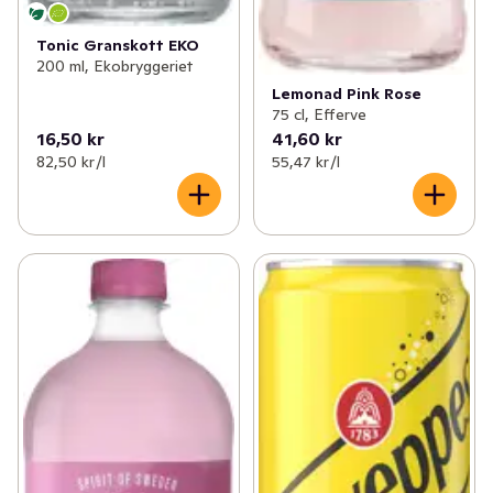
Tonic Granskott EKO
200 ml, Ekobryggeriet
Lemonad Pink Rose
75 cl, Efferve
16,50 kr
41,60 kr
82,50 kr /l
55,47 kr /l