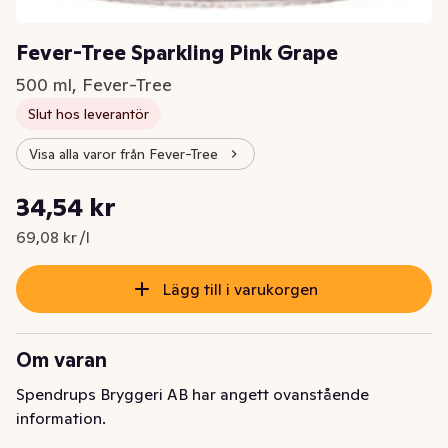
Fever-Tree Sparkling Pink Grape
500 ml, Fever-Tree
Slut hos leverantör
Visa alla varor från Fever-Tree
Styckpris: 69,08 kr /l
34,54 kr
Nuvarande pris är: 34,54 kr
69,08 kr /l
Lägg till i varukorgen
Om varan
Spendrups Bryggeri AB har angett ovanstående
information.