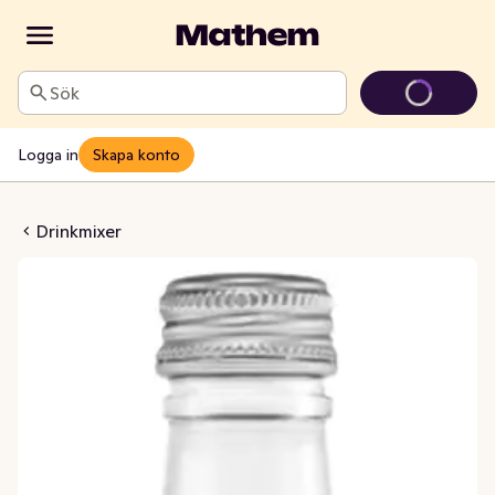
Sök
Logga in
Skapa konto
parkling Pink Grape
Drinkmixer