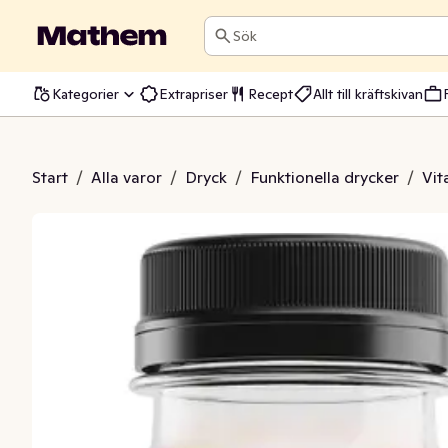
Sök
Kategorier
Extrapriser
Recept
Allt till kräftskivan
ty Grapefrukt & Vattenmelon
Start
/
Alla varor
/
Dryck
/
Funktionella drycker
/
Vit