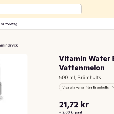
För företag
amindryck
Vitamin Water 
Vattenmelon
500 ml, Brämhults
Visa alla varor från Brämhults
Styckpris: 43,44 kr /l
21,72 kr
Nuvarande pris är: 21,72 kr
+ 2,00 kr pant