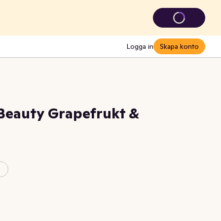
Logga in
Skapa konto
Beauty Grapefrukt &