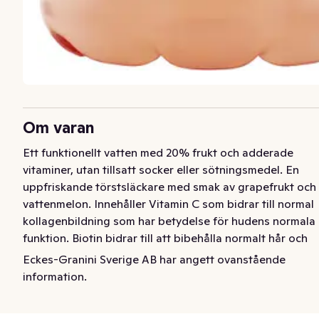
Om varan
Ett funktionellt vatten med 20% frukt och adderade 
vitaminer, utan tillsatt socker eller sötningsmedel. En 
uppfriskande törstsläckare med smak av grapefrukt och 
vattenmelon. Innehåller Vitamin C som bidrar till normal 
kollagenbildning som har betydelse för hudens normala 
funktion. Biotin bidrar till att bibehålla normalt hår och 
normal hud. Zink bidrar till att bibehålla normal hud och 
Eckes-Granini Sverige AB har angett ovanstående
normala naglar​.
information.