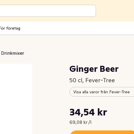
För företag
Drinkmixer
Ginger Beer
50 cl, Fever-Tree
Visa alla varor från Fever-Tree
Styckpris: 69,08 kr /l
34,54 kr
Nuvarande pris är: 34,54 kr
69,08 kr /l