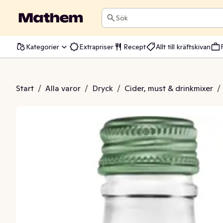
Sök
Kategorier
Extrapriser
Recept
Allt till kräftskivan
inger Beer
Start
/
Alla varor
/
Dryck
/
Cider, must & drinkmixer
/