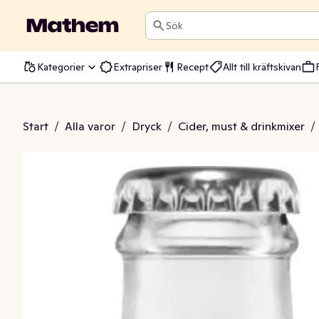
Sök
Kategorier
Extrapriser
Recept
Allt till kräftskivan
rflower Tonic
Start
/
Alla varor
/
Dryck
/
Cider, must & drinkmixer
/