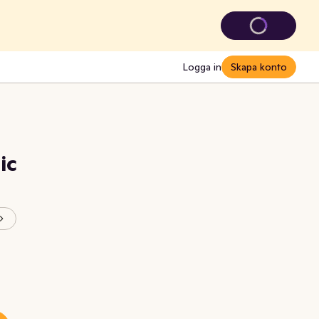
Logga in
Skapa konto
ic