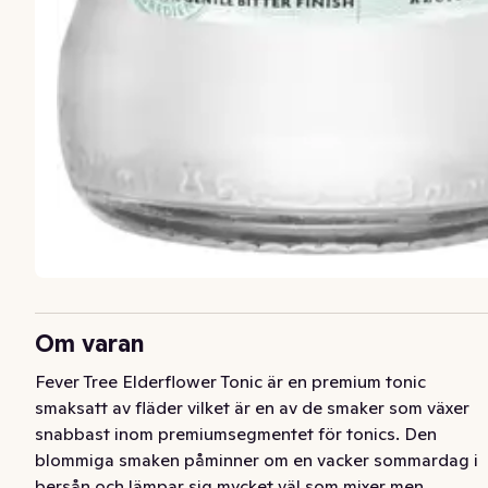
Om varan
Fever Tree Elderflower Tonic är en premium tonic 
smaksatt av fläder vilket är en av de smaker som växer 
snabbast inom premiumsegmentet för tonics. Den 
blommiga smaken påminner om en vacker sommardag i 
bersån och lämpar sig mycket väl som mixer men 