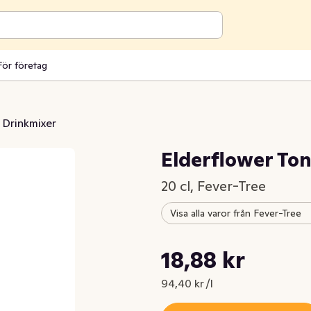
För företag
Drinkmixer
Elderflower Ton
20 cl, Fever-Tree
Visa alla varor från Fever-Tree
Styckpris: 94,40 kr /l
18,88 kr
Nuvarande pris är: 18,88 kr
94,40 kr /l