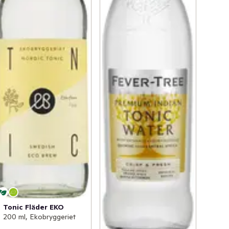
Tonic Fläder EKO
200 ml, Ekobryggeriet