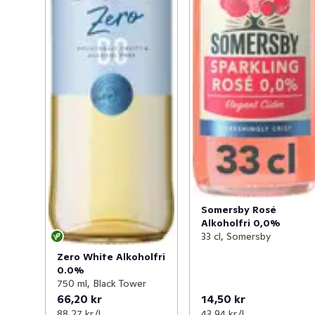
Somersby Rosé
Alkoholfri 0,0%
33 cl, Somersby
Zero White Alkoholfri
0.0%
750 ml, Black Tower
66,20 kr
14,50 kr
88,27 kr /l
43,94 kr /l