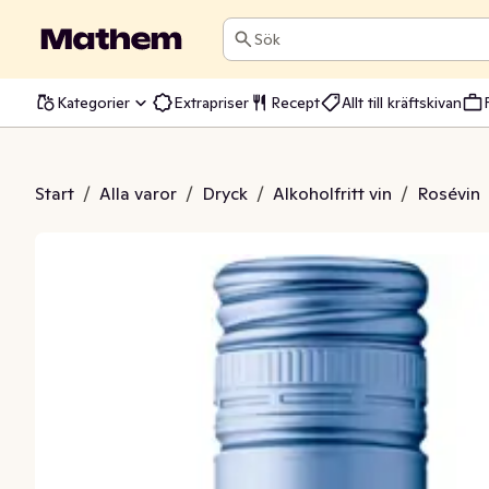
Sök
Kategorier
Extrapriser
Recept
Allt till kräftskivan
é Alkoholfri 0.0%
Start
/
Alla varor
/
Dryck
/
Alkoholfritt vin
/
Rosévin