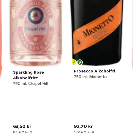
Prosecco Alkoholfri
Sparkling Rosé
750 ml, Mionetto
Alkoholfritt
750 ml, Chapel Hill
63,50 kr
92,70 kr
84,67 kr /l
123,60 kr /l