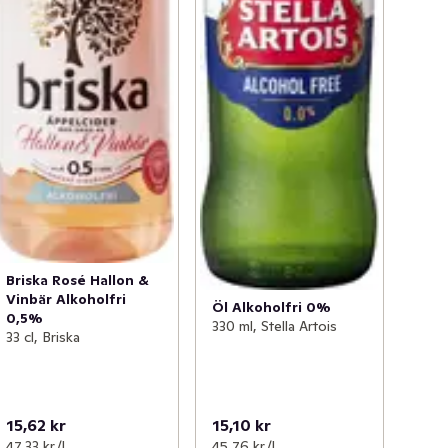
Briska Rosé Hallon &
Vinbär Alkoholfri
Öl Alkoholfri 0%
0,5%
330 ml, Stella Artois
33 cl, Briska
15,62 kr
15,10 kr
47,33 kr /l
45,76 kr /l