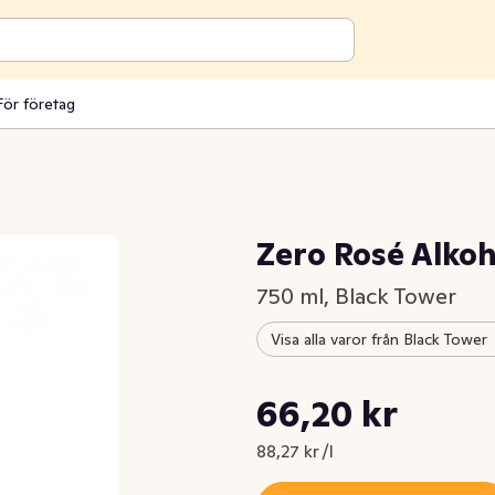
För företag
Zero Rosé Alkoh
750 ml, Black Tower
Visa alla varor från Black Tower
Styckpris: 88,27 kr /l
66,20 kr
Nuvarande pris är: 66,20 kr
88,27 kr /l