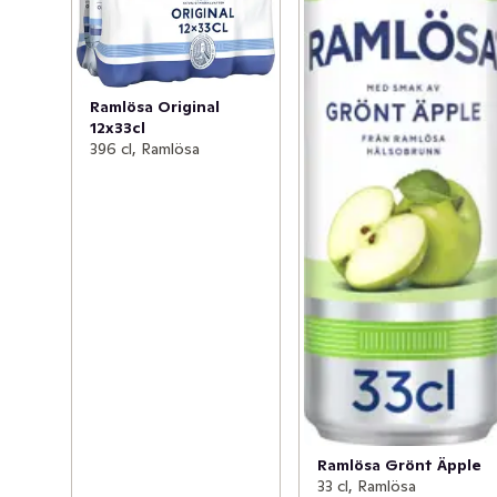
närhelst törsten faller på och du är sugen på ett gott 
bubbelvatten. Ramlösa finns i flera goda smaker.
Ramlösa Original
12x33cl
396 cl, Ramlösa
Ramlösa Grönt Äpple
33 cl, Ramlösa