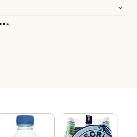
ännu.