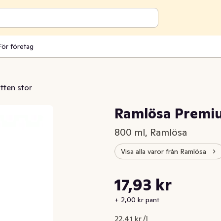
För företag
tten stor
Ramlösa Premiu
800 ml, Ramlösa
Visa alla varor från Ramlösa
Styckpris: 22,41 kr /l
17,93 kr
Nuvarande pris är: 17,93 kr
+ 2,00 kr pant
22,41 kr /l