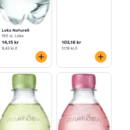
Loka Naturell
150 cl, Loka
14,15 kr
103,16 kr
9,43 kr /l
17,19 kr /l