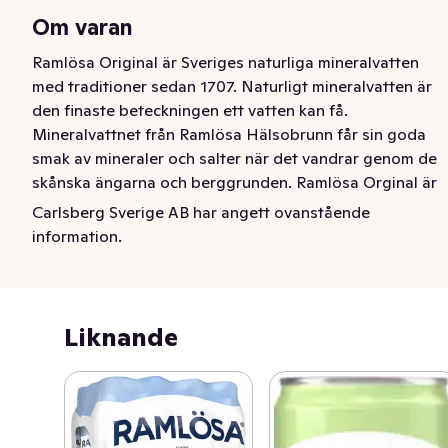
Om varan
Ramlösa Original är Sveriges naturliga mineralvatten 
med traditioner sedan 1707. Naturligt mineralvatten är 
den finaste beteckningen ett vatten kan få. 
Mineralvattnet från Ramlösa Hälsobrunn får sin goda 
smak av mineraler och salter när det vandrar genom de 
skånska ängarna och berggrunden. Ramlösa Orginal är 
en törstsläckare direkt från naturen, tappad vid källan 
Carlsberg Sverige AB har angett ovanstående
och lätt uppfriskad med kolsyra.

information.
Ramlösa Original är inte bara ett gott vatten, utan gör 
även gott genom sitt engagemang i Ramlösa 
Vattenfond, i samarbete med Röda Korset. För varje liter 
Liknande
Ramlösa Original som säljs skänker Ramlösa Vattenfond 
motsvarande en liter rent vatten till Svenska Röda 
Korsets vattenprojekt i utsatta områden runt om i 
världen. Ramlösa Original mineralvatten bör njutas väl 
kyld. Till lunchen, middagen, på resan, jobbet eller 