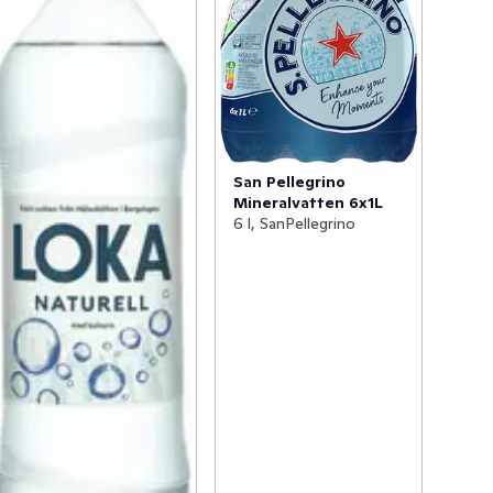
San Pellegrino
Mineralvatten 6x1L
6 l, SanPellegrino