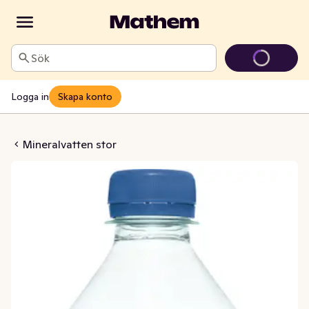
Sök
Logga in
Skapa konto
a Naturell
Mineralvatten stor