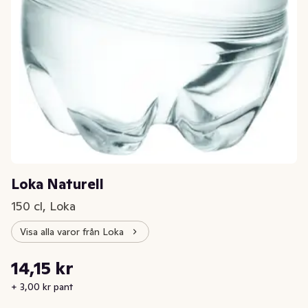
Loka Naturell
150 cl, Loka
Visa alla varor från Loka
Styckpris: 9,43 kr /l
14,15 kr
Nuvarande pris är: 14,15 kr
+ 3,00 kr pant