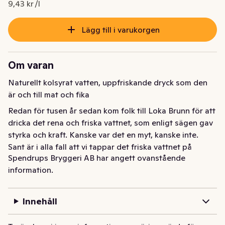
9,43 kr /l
Lägg till i varukorgen
Om varan
Naturellt kolsyrat vatten, uppfriskande dryck som den 
är och till mat och fika
Redan för tusen år sedan kom folk till Loka Brunn för att 
dricka det rena och friska vattnet, som enligt sägen gav 
styrka och kraft. Kanske var det en myt, kanske inte. 
Sant är i alla fall att vi tappar det friska vattnet på 
Spendrups Bryggeri AB har angett ovanstående
butelj, kolsyrar lätt och balanserar mineralhalten. Ett 
information.
vatten som smakar ovanligt gott helt enkelt.

Smak: Originalet Loka Naturell alltid har funnits så länge 
Innehåll
man har kolsyrat hälsokällans naturligt smakrika vatten!