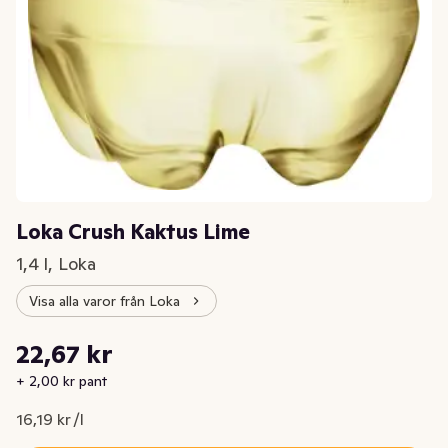
Loka Crush Kaktus Lime
1,4 l, Loka
Visa alla varor från Loka
Styckpris: 16,19 kr /l
22,67 kr
Nuvarande pris är: 22,67 kr
+ 2,00 kr pant
16,19 kr /l