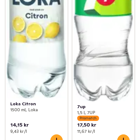
Loka Citron
7up
1500 ml, Loka
1,5 l, 7UP
Prismatch
14,15 kr
17,50 kr
9,43 kr /l
11,67 kr /l