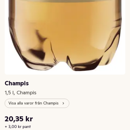
Champis
1,5 l, Champis
Visa alla varor från Champis
Styckpris: 13,57 kr /l
20,35 kr
Nuvarande pris är: 20,35 kr
+ 3,00 kr pant