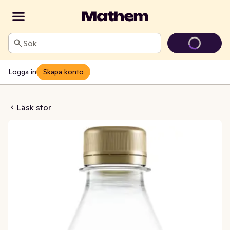
Sök
Logga in
Skapa konto
Champis
Läsk stor