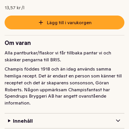
13,57 kr /l
Lägg till i varukorgen
Om varan
Alla pantburkar/flaskor vi får tillbaka pantar vi och 
skänker pengarna till BRIS.
Champis föddes 1918 och än idag används samma 
hemliga recept. Det är endast en person som känner till 
receptet och det är skaparens sonsonson, Göran 
Roberts. Någon uppmärksam Champisfantast har 
Spendrups Bryggeri AB har angett ovanstående
kanske sett att Örebro Slott är avbildat på etiketten, 
information.
och det beror just på att skaparen av receptet var 
örebroare. Champis innehåller ingredienser från både 
äpple och druva, något som gör att smaken faktiskt 
Innehåll
påminner om sprudlande champagne.