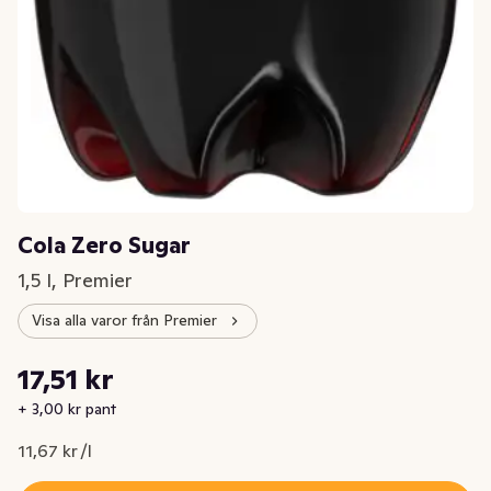
Cola Zero Sugar
1,5 l, Premier
Visa alla varor från Premier
Styckpris: 11,67 kr /l
17,51 kr
Nuvarande pris är: 17,51 kr
+ 3,00 kr pant
11,67 kr /l