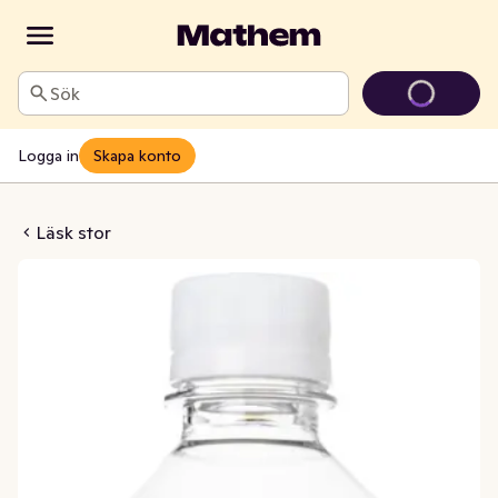
Sök
Logga in
Skapa konto
llon Sockerfri
Läsk stor