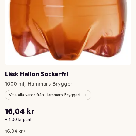
Läsk Hallon Sockerfri
1000 ml, Hammars Bryggeri
Visa alla varor från Hammars Bryggeri
Styckpris: 16,04 kr /l
16,04 kr
Nuvarande pris är: 16,04 kr
+ 1,00 kr pant
16,04 kr /l