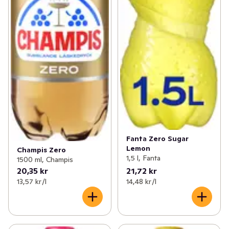
Fanta Zero Sugar
Lemon
Champis Zero
1,5 l, Fanta
1500 ml, Champis
20,35 kr
21,72 kr
13,57 kr /l
14,48 kr /l